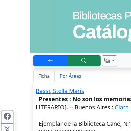
Ficha
Por Áreas
Bassi, Stella Maris
Presentes : No son los memorias
LITERARIO]. --
Buenos Aires
:
Clara 
Ejemplar de la Biblioteca Cané, Nº