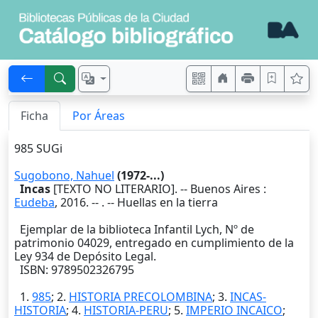
Ficha
Por Áreas
985 SUGi
Sugobono, Nahuel
(1972-...)
Incas
[TEXTO NO LITERARIO]. --
Buenos Aires
:
Eudeba
,
2016
. --
. -- Huellas en la tierra
Ejemplar de la biblioteca Infantil Lych, Nº de
patrimonio 04029, entregado en cumplimiento de la
Ley 934 de Depósito Legal.
ISBN: 9789502326795
1.
985
; 2.
HISTORIA PRECOLOMBINA
; 3.
INCAS-
HISTORIA
; 4.
HISTORIA-PERU
; 5.
IMPERIO INCAICO
;