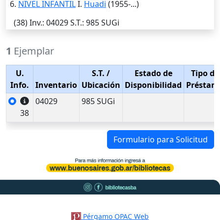
6.
NIVEL INFANTIL
I.
Huadi
(1955-...)
(38)
Inv.
: 04029
S.T.
: 985 SUGi
1
Ejemplar
U.
S.T.
/
Estado de
Tipo de
Info.
Inventario
Ubicación
Disponibilidad
Préstam
04029
985 SUGi
38
Formulario para Solicitud
Pérgamo OPAC Web