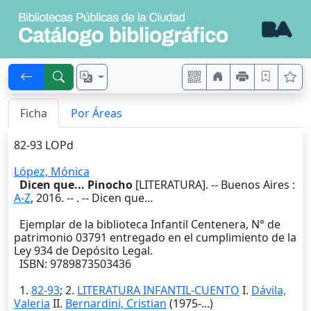
Ficha
Por Áreas
82-93 LOPd
López, Mónica
Dicen que... Pinocho
[LITERATURA]. --
Buenos Aires
:
A-Z
,
2016
. --
. -- Dicen que...
Ejemplar de la biblioteca Infantil Centenera, N° de
patrimonio 03791 entregado en el cumplimiento de la
Ley 934 de Depósito Legal.
ISBN: 9789873503436
1.
82-93
; 2.
LITERATURA INFANTIL-CUENTO
I.
Dávila,
Valeria
II.
Bernardini, Cristian
(1975-...)