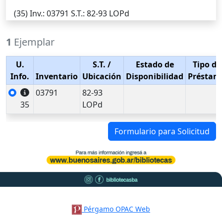
(35)
Inv.
: 03791
S.T.
: 82-93 LOPd
1
Ejemplar
U.
S.T.
/
Estado de
Tipo de
Info.
Inventario
Ubicación
Disponibilidad
Préstam
03791
82-93
35
LOPd
Formulario para Solicitud
Pérgamo OPAC Web