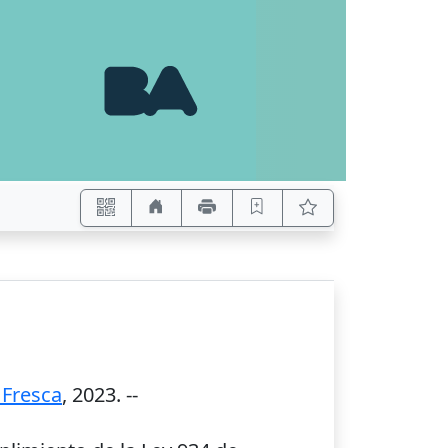
 Fresca
,
2023
. --