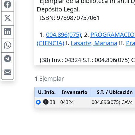
Ejemplar de la biblioteca Infantil
Depósito Legal.
ISBN: 9789870757061
1.
004.896(075)
; 2.
PROGRAMACIO
(CIENCIA)
I.
Lasarte, Mariana
II.
Pra
(38)
Inv.
: 04324
S.T.
: 004.896(075) 
1
Ejemplar
U. Info.
Inventario
S.T.
/ Ubicación
38
04324
004.896(075) CAVc