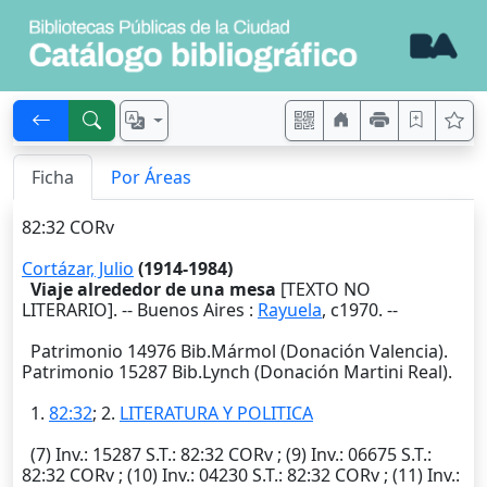
Ficha
Por Áreas
82:32 CORv
Cortázar, Julio
(1914-1984)
Viaje alrededor de una mesa
[TEXTO NO
LITERARIO]. --
Buenos Aires
:
Rayuela
,
c1970
. --
Patrimonio 14976 Bib.Mármol (Donación Valencia).
Patrimonio 15287 Bib.Lynch (Donación Martini Real).
1.
82:32
; 2.
LITERATURA Y POLITICA
(7)
Inv.
: 15287
S.T.
: 82:32 CORv ; (9)
Inv.
: 06675
S.T.
:
82:32 CORv ; (10)
Inv.
: 04230
S.T.
: 82:32 CORv ; (11)
Inv.
: