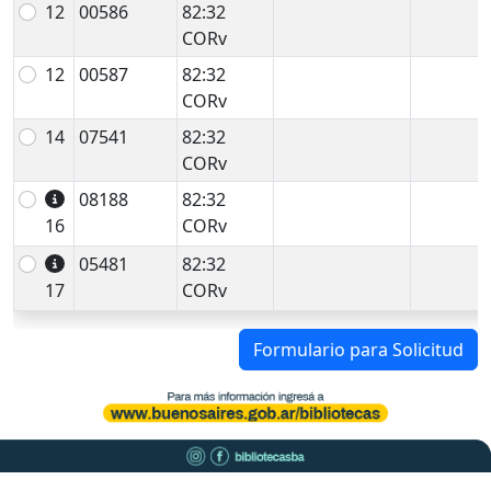
12
00586
82:32
CORv
12
00587
82:32
CORv
14
07541
82:32
CORv
08188
82:32
16
CORv
05481
82:32
17
CORv
Formulario para Solicitud