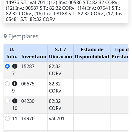
14976
S.T.
: val-701 ; (12)
Inv.
: 00586
S.T.
: 82:32 CORv ;
(12)
Inv.
: 00587
S.T.
: 82:32 CORv ; (14)
Inv.
: 07541
S.T.
:
82:32 CORv ; (16)
Inv.
: 08188
S.T.
: 82:32 CORv ; (17)
Inv.
:
05481
S.T.
: 82:32 CORv
9
Ejemplares
U.
S.T.
/
Estado de
Tipo de
Info.
Inventario
Ubicación
Disponibilidad
Préstam
15287
82:32
7
CORv
06675
82:32
9
CORv
04230
82:32
10
CORv
11
14976
val-701