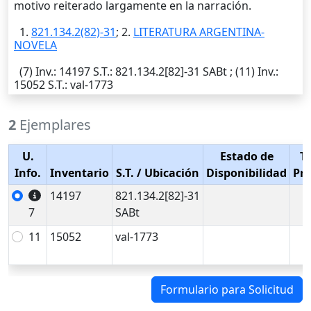
motivo reiterado largamente en la narración.
1.
821.134.2(82)-31
; 2.
LITERATURA ARGENTINA-
NOVELA
(7)
Inv.
: 14197
S.T.
: 821.134.2[82]-31 SABt ; (11)
Inv.
:
15052
S.T.
: val-1773
2
Ejemplares
U.
Estado de
T
Info.
Inventario
S.T.
/ Ubicación
Disponibilidad
Pr
14197
821.134.2[82]-31
7
SABt
11
15052
val-1773
Formulario para Solicitud