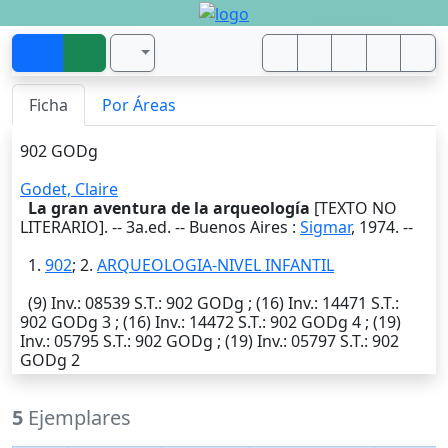
Ficha
Por Áreas
902 GODg
Godet, Claire
La gran aventura de la arqueología
[TEXTO NO
LITERARIO]. -- 3a.ed. --
Buenos Aires
:
Sigmar
,
1974
. --
1.
902
; 2.
ARQUEOLOGIA-NIVEL INFANTIL
(9)
Inv.
: 08539
S.T.
: 902 GODg ; (16)
Inv.
: 14471
S.T.
:
902 GODg 3 ; (16)
Inv.
: 14472
S.T.
: 902 GODg 4 ; (19)
Inv.
: 05795
S.T.
: 902 GODg ; (19)
Inv.
: 05797
S.T.
: 902
GODg 2
5
Ejemplares