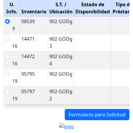
U.
S.T.
/
Estado de
Tipo de
Info.
Inventario
Ubicación
Disponibilidad
Préstam
08539
902 GODg
9
14471
902 GODg
16
3
14472
902 GODg
16
4
05795
902 GODg
19
05797
902 GODg
19
2
Formulario para Solicitud