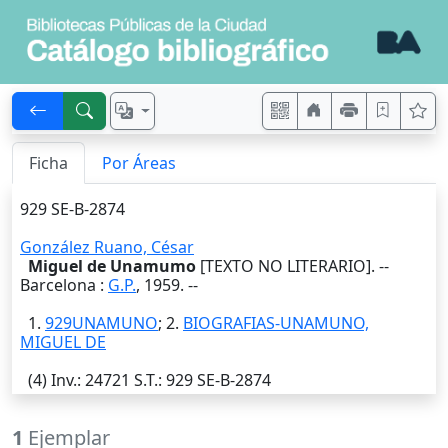
Ficha
Por Áreas
929 SE-B-2874
González Ruano, César
Miguel de Unamumo
[TEXTO NO LITERARIO]. --
Barcelona
:
G.P.
,
1959
. --
1.
929UNAMUNO
; 2.
BIOGRAFIAS-UNAMUNO,
MIGUEL DE
(4)
Inv.
: 24721
S.T.
: 929 SE-B-2874
1
Ejemplar