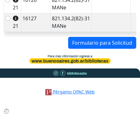
16126
821.134.2(82)-31
21
MANe
16127
821.134.2(82)-31
21
MANe
Formulario para Solicitud
Pérgamo OPAC Web