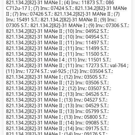
821.134.2[82]-31 MANe I ; (4)
Inv.
: 11873
S.T.
: 086
C712u-17 I ; (7)
Inv.
: 07424
S.T.
: 821.134.2[82]-31 MANe
II ; (7)
Inv.
: 07426
S.T.
: 821.134.2[82]-31 MANe II ; (7)
Inv.
: 15491
S.T.
: 821.134.2[82]-31 MANe II ; (9)
Inv.
:
07305
S.T.
: 821.134.2[82]-31 MANe I ; (9)
Inv.
: 07306
S.T.
:
821.134.2[82]-31 MANe II ; (10)
Inv.
: 04952
S.T.
:
821.134.2[82]-31 MANe II ; (10)
Inv.
: 04954
S.T.
:
821.134.2[82]-31 MANe II ; (11)
Inv.
: 11497
S.T.
:
821.134.2[82]-31 MANe II ; (11)
Inv.
: 11499
S.T.
:
821.134.2[82]-31 MANe II ; (11)
Inv.
: 11500
S.T.
:
821.134.2[82]-31 MANe I 4 ; (11)
Inv.
: 11501
S.T.
:
821.134.2[82]-31 MANe II ; (11)
Inv.
: 17273
S.T.
: val-764 ;
(11)
Inv.
: 17274
S.T.
: val-925 ; (12)
Inv.
: 03504
S.T.
:
821.134.2[82]-31 MANe I ; (12)
Inv.
: 03505
S.T.
:
821.134.2[82]-31 MANe II ; (12)
Inv.
: 03506
S.T.
:
821.134.2[82]-31 MANe I 2 ; (12)
Inv.
: 03507
S.T.
:
821.134.2[82]-31 MANe II ; (13)
Inv.
: 04526
S.T.
:
821.134.2[82]-31 MANe I ; (13)
Inv.
: 04527
S.T.
:
821.134.2[82]-31 MANe II ; (13)
Inv.
: 04529
S.T.
:
821.134.2[82]-31 MANe II ; (13)
Inv.
: 05799
S.T.
:
821.134.2[82]-31 MANe I ; (13)
Inv.
: 05800
S.T.
:
821.134.2[82]-31 MANe II ; (14)
Inv.
: 09085
S.T.
:
821.134.2[82]-31 MANe II ; (14)
Inv.
: 09175
S.T.
:
821.134.2[82]-31 MANe I ; (14)
Inv.
: 09176
S.T.
: