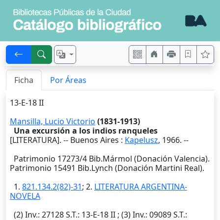
Ficha
Por Áreas
13-E-18 II
Mansilla, Lucio Victorio
(1831-1913)
Una excursión a los indios ranqueles
[LITERATURA]. --
Buenos Aires
:
Kapelusz
,
1966
. --
Patrimonio 17273/4 Bib.Mármol (Donación Valencia).
Patrimonio 15491 Bib.Lynch (Donación Martini Real).
1.
821.134.2(82)-31
; 2.
LITERATURA ARGENTINA-
NOVELA
(2)
Inv.
: 27128
S.T.
: 13-E-18 II ; (3)
Inv.
: 09089
S.T.
: