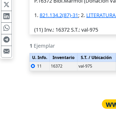
P.16372 Bibl.Mármol (Donación Val
1.
821.134.2(87)-31
; 2.
LITERATUR
(11)
Inv.
: 16372
S.T.
: val-975
1
Ejemplar
U. Info.
Inventario
S.T.
/ Ubicación
11
16372
val-975