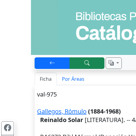
Ficha
Por Áreas
val-975
Gallegos, Rómulo
(1884-1968)
Reinaldo Solar
[LITERATURA]. -- 4a