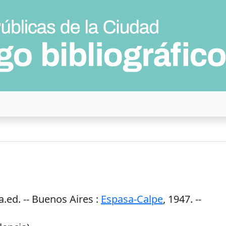
.ed. --
Buenos Aires
:
Espasa-Calpe
,
1947
. --