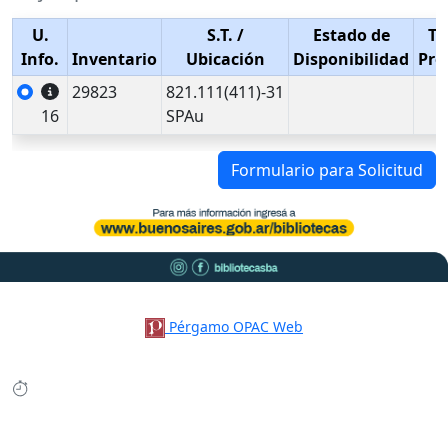
U.
S.T.
/
Estado de
Ti
Info.
Inventario
Ubicación
Disponibilidad
Pré
29823
821.111(411)-31
16
SPAu
Formulario para Solicitud
Pérgamo OPAC Web