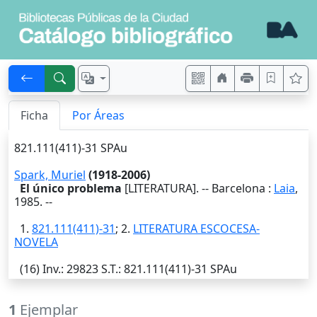
Ficha
Por Áreas
821.111(411)-31 SPAu
Spark, Muriel
(1918-2006)
El único problema
[LITERATURA]. --
Barcelona
:
Laia
,
1985
. --
1.
821.111(411)-31
; 2.
LITERATURA ESCOCESA-
NOVELA
(16)
Inv.
: 29823
S.T.
: 821.111(411)-31 SPAu
1
Ejemplar