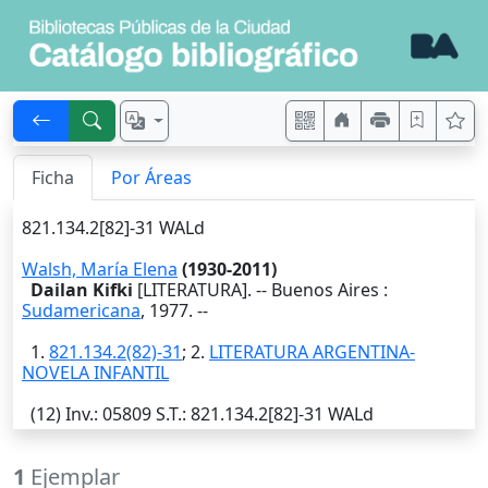
Ficha
Por Áreas
821.134.2[82]-31 WALd
Walsh, María Elena
(1930-2011)
Dailan Kifki
[LITERATURA]. --
Buenos Aires
:
Sudamericana
,
1977
. --
1.
821.134.2(82)-31
; 2.
LITERATURA ARGENTINA-
NOVELA INFANTIL
(12)
Inv.
: 05809
S.T.
: 821.134.2[82]-31 WALd
1
Ejemplar