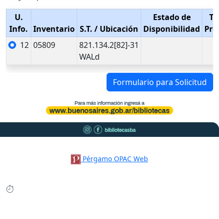
U.
Estado de
Ti
Info.
Inventario
S.T.
/ Ubicación
Disponibilidad
Pré
12
05809
821.134.2[82]-31
WALd
Formulario para Solicitud
Pérgamo OPAC Web