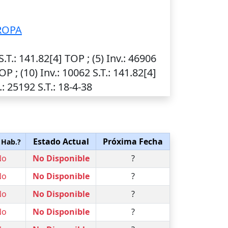
ROPA
S.T.
: 141.82[4] TOP ; (5)
Inv.
: 46906
TOP ; (10)
Inv.
: 10062
S.T.
: 141.82[4]
.
: 25192
S.T.
: 18-4-38
Estado Actual
Próxima Fecha
 Hab.?
No
No Disponible
?
No
No Disponible
?
No
No Disponible
?
No
No Disponible
?