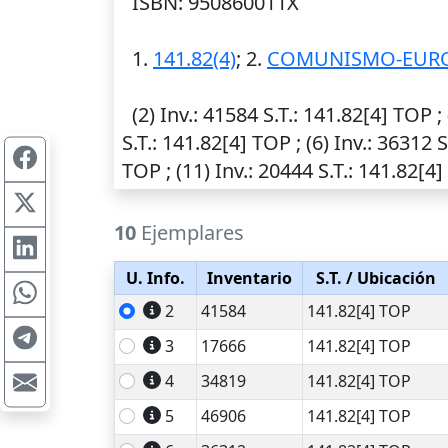
ISBN: 950860011X
1.
141.82(4)
; 2.
COMUNISMO-EUR
(2)
Inv.
: 41584
S.T.
: 141.82[4] TOP ;
S.T.
: 141.82[4] TOP ; (6)
Inv.
: 36312
S
TOP ; (11)
Inv.
: 20444
S.T.
: 141.82[4]
10
Ejemplares
U. Info.
Inventario
S.T.
/ Ubicación
2
41584
141.82[4] TOP
3
17666
141.82[4] TOP
4
34819
141.82[4] TOP
5
46906
141.82[4] TOP