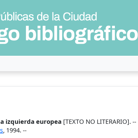
 la izquierda europea
[TEXTO NO LITERARIO]. --
os
,
1994
. --