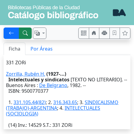
Ficha
Por Áreas
331 ZORi
Zorrilla, Rubén H.
(1927-...)
Intelectuales y sindicatos
[TEXTO NO LITERARIO]. --
Buenos Aires
:
De Belgrano
,
1982
. --
ISBN: 9500770377
1.
331.105.44(82)
; 2.
316.343.65
; 3.
SINDICALISMO
(TRABAJO)-ARGENTINA
; 4.
INTELECTUALES
(SOCIOLOGIA)
(14)
Inv.
: 14529
S.T.
: 331 ZORi