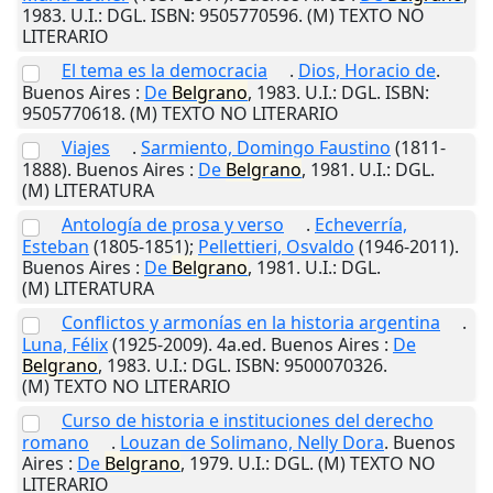
1983
.
U.I.
: DGL. ISBN: 9505770596. (M) TEXTO NO
LITERARIO
El tema es la democracia
.
Dios, Horacio de
.
Buenos Aires
:
De
Belgrano
,
1983
.
U.I.
: DGL. ISBN:
9505770618. (M) TEXTO NO LITERARIO
Viajes
.
Sarmiento, Domingo Faustino
(1811-
1888).
Buenos Aires
:
De
Belgrano
,
1981
.
U.I.
: DGL.
(M) LITERATURA
Antología de prosa y verso
.
Echeverría,
Esteban
(1805-1851);
Pellettieri, Osvaldo
(1946-2011).
Buenos Aires
:
De
Belgrano
,
1981
.
U.I.
: DGL.
(M) LITERATURA
Conflictos y armonías en la historia argentina
.
Luna, Félix
(1925-2009). 4a.ed.
Buenos Aires
:
De
Belgrano
,
1983
.
U.I.
: DGL. ISBN: 9500070326.
(M) TEXTO NO LITERARIO
Curso de historia e instituciones del derecho
romano
.
Louzan de Solimano, Nelly Dora
.
Buenos
Aires
:
De
Belgrano
,
1979
.
U.I.
: DGL. (M) TEXTO NO
LITERARIO