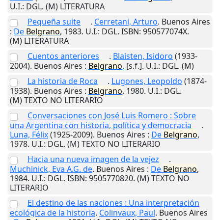
U.I.
: DGL. (M) LITERATURA
Pequeña suite
.
Cerretani, Arturo
.
Buenos Aires
:
De
Belgrano
,
1983
.
U.I.
: DGL. ISBN: 950577074X.
(M) LITERATURA
Cuentos anteriores
.
Blaisten, Isidoro
(1933-
2004).
Buenos Aires
:
Belgrano
,
[s.f.]
.
U.I.
: DGL. (M)
La historia de Roca
.
Lugones, Leopoldo
(1874-
1938).
Buenos Aires
:
Belgrano
,
1980
.
U.I.
: DGL.
(M) TEXTO NO LITERARIO
Conversaciones con José Luis Romero : Sobre
una Argentina con historia, política y democracia
.
Luna, Félix
(1925-2009).
Buenos Aires
:
De
Belgrano
,
1978
.
U.I.
: DGL. (M) TEXTO NO LITERARIO
Hacia una nueva imagen de la vejez
.
Muchinick, Eva A.G. de
.
Buenos Aires
:
De
Belgrano
,
1984
.
U.I.
: DGL. ISBN: 9505770820. (M) TEXTO NO
LITERARIO
El destino de las naciones : Una interpretación
ecológica de la historia
.
Colinvaux, Paul
.
Buenos Aires