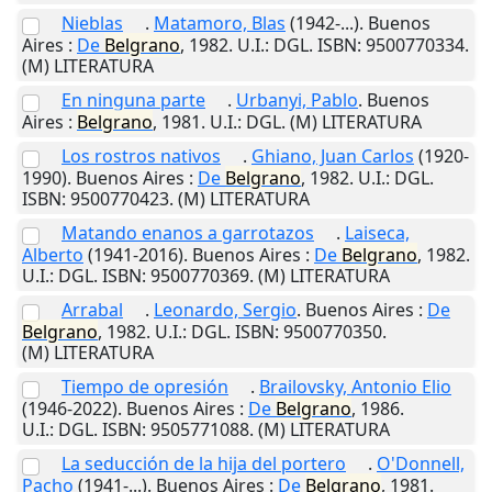
Nieblas
.
Matamoro, Blas
(1942-...).
Buenos
Aires
:
De
Belgrano
,
1982
.
U.I.
: DGL. ISBN: 9500770334.
(M) LITERATURA
En ninguna parte
.
Urbanyi, Pablo
.
Buenos
Aires
:
Belgrano
,
1981
.
U.I.
: DGL. (M) LITERATURA
Los rostros nativos
.
Ghiano, Juan Carlos
(1920-
1990).
Buenos Aires
:
De
Belgrano
,
1982
.
U.I.
: DGL.
ISBN: 9500770423. (M) LITERATURA
Matando enanos a garrotazos
.
Laiseca,
Alberto
(1941-2016).
Buenos Aires
:
De
Belgrano
,
1982
.
U.I.
: DGL. ISBN: 9500770369. (M) LITERATURA
Arrabal
.
Leonardo, Sergio
.
Buenos Aires
:
De
Belgrano
,
1982
.
U.I.
: DGL. ISBN: 9500770350.
(M) LITERATURA
Tiempo de opresión
.
Brailovsky, Antonio Elio
(1946-2022).
Buenos Aires
:
De
Belgrano
,
1986
.
U.I.
: DGL. ISBN: 9505771088. (M) LITERATURA
La seducción de la hija del portero
.
O'Donnell,
Pacho
(1941-...).
Buenos Aires
:
De
Belgrano
,
1981
.