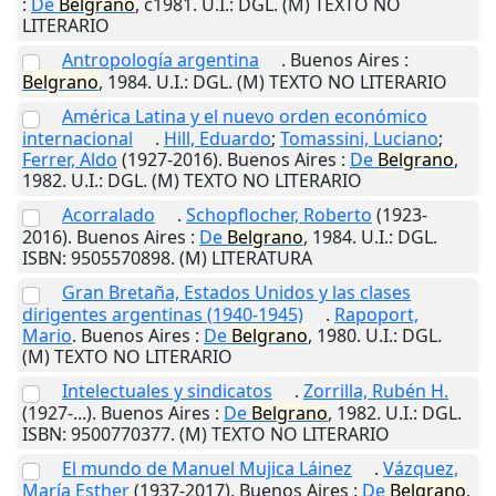
:
De
Belgrano
,
c1981
.
U.I.
: DGL. (M) TEXTO NO
LITERARIO
Antropología argentina
.
Buenos Aires
:
Belgrano
,
1984
.
U.I.
: DGL. (M) TEXTO NO LITERARIO
América Latina y el nuevo orden económico
internacional
.
Hill, Eduardo
;
Tomassini, Luciano
;
Ferrer, Aldo
(1927-2016).
Buenos Aires
:
De
Belgrano
,
1982
.
U.I.
: DGL. (M) TEXTO NO LITERARIO
Acorralado
.
Schopflocher, Roberto
(1923-
2016).
Buenos Aires
:
De
Belgrano
,
1984
.
U.I.
: DGL.
ISBN: 9505570898. (M) LITERATURA
Gran Bretaña, Estados Unidos y las clases
dirigentes argentinas (1940-1945)
.
Rapoport,
Mario
.
Buenos Aires
:
De
Belgrano
,
1980
.
U.I.
: DGL.
(M) TEXTO NO LITERARIO
Intelectuales y sindicatos
.
Zorrilla, Rubén H.
(1927-...).
Buenos Aires
:
De
Belgrano
,
1982
.
U.I.
: DGL.
ISBN: 9500770377. (M) TEXTO NO LITERARIO
El mundo de Manuel Mujica Láinez
.
Vázquez,
María Esther
(1937-2017).
Buenos Aires
:
De
Belgrano
,