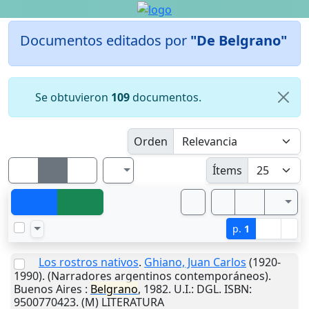
Documentos editados por
"De Belgrano"
Se obtuvieron
109
documentos.
Orden
Ítems
p.
1
Los rostros nativos
.
Ghiano, Juan Carlos
(1920-
1990). (Narradores argentinos contemporáneos).
Buenos Aires
:
Belgrano
,
1982
.
U.I.
: DGL. ISBN:
9500770423. (M) LITERATURA