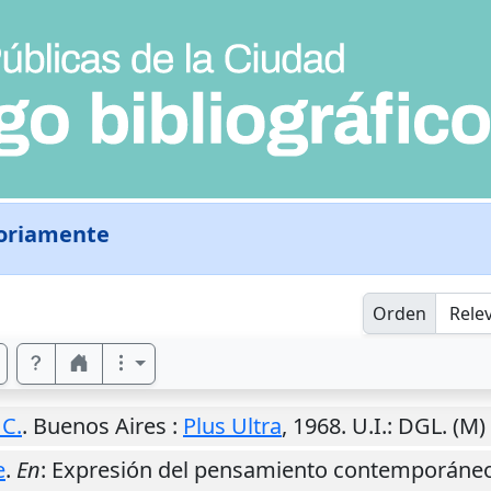
oriamente
Orden
 C.
.
Buenos Aires
:
Plus Ultra
,
1968
.
U.I.
: DGL. (M
e
.
En
: Expresión del pensamiento contemporáneo