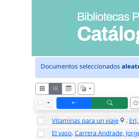
Documentos seleccionados
aleat
Vitaminas para un viaje
.
Erl,
El vaso
.
Carrera Andrade, Jorg