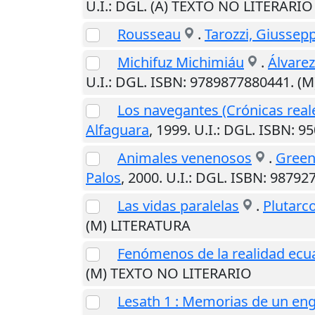
U.I.
: DGL. (A) TEXTO NO LITERARIO
Rousseau
.
Tarozzi, Giussep
Michifuz Michimiáu
.
Álvarez
U.I.
: DGL. ISBN: 9789877880441. (
Los navegantes (Crónicas real
Alfaguara
,
1999
.
U.I.
: DGL. ISBN: 9
Animales venenosos
.
Green
Palos
,
2000
.
U.I.
: DGL. ISBN: 9879
Las vidas paralelas
.
Plutarc
(M) LITERATURA
Fenómenos de la realidad ecu
(M) TEXTO NO LITERARIO
Lesath 1 : Memorias de un en