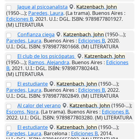
Jaque al psicoanalista
.
Katzenbach
,
John
(1950-...);
Paredes, Laura
. (La trama).
Buenos Aires
:
Ediciones B
,
2021
.
U.I.
: DGL. ISBN: 9789877801927.
(M) LITERATURA
Confianza ciega
.
Katzenbach
,
John
(1950-...);
Paredes, Laura
.
Buenos Aires
:
Ediciones B
,
2020
.
U.I.
: DGL. ISBN: 9789877801668. (M) LITERATURA
El club de los psicópatas
.
Katzenbach
,
John
(1950-...);
Ramos, Alejandra
.
Buenos Aires
:
Ediciones
B
,
2021
.
U.I.
: DGL. ISBN: 9789877802443.
(M) LITERATURA
El estudiante
.
Katzenbach
,
John
(1950-...);
Paredes, Laura
.
Buenos Aires
:
Ediciones B
,
2022
.
U.I.
: DGL. ISBN: 9789877802849. (M) LITERATURA
Al calor del verano
.
Katzenbach
,
John
(1950-...);
Escoms, Nora
. (La trama).
Buenos Aires
:
Ediciones B
,
2022
.
U.I.
: DGL. ISBN: 9789877803280. (M) LITERATURA
El estudiante
.
Katzenbach
,
John
(1950-...);
Paredes, Laura
.
Barcelona
:
Ediciones B
,
2014
.