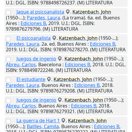
U.I.
: DGL. ISBN: 9788498726237. (M) LITERATURA
Jaque al psicoanalista
.
Katzenbach
,
John
(1950-...);
Paredes, Laura
. (La trama). 6a. ed.
Buenos
Aires
:
Ediciones B
,
2019
.
U.I.
: DGL. ISBN:
9789876279796. (M) LITERATURA
El psicoanalista
.
Katzenbach
,
John
(1950-...);
Paredes, Laura
. 2a. ed.
Buenos Aires
:
Ediciones B
,
2019
.
U.I.
: DGL. ISBN: 9789876278270. (M) LITERATURA
Juegos de ingenio
.
Katzenbach
,
John
(1950-...);
Abreu, Carlos
.
Baecelona
:
Ediciones B
,
2018
.
U.I.
: DGL.
ISBN: 9788498722246. (M) LITERATURA
El estudiante
.
Katzenbach
,
John
(1950-...);
Paredes, Laura
.
Buenos Aires
:
Ediciones B
,
2018
.
U.I.
: DGL. ISBN: 9789876279208. (M) LITERATURA
Juegos de ingenio
.
Katzenbach
,
John
(1950-...);
Abreu, Carlos
.
Buenos Aires
:
Ediciones B
,
2018
.
U.I.
: DGL. ISBN: 9789876279321. (M) LITERATURA
La guerra de Hart 1
.
Katzenbach
,
John
(1950-...);
Batlles, Camila
.
Buenos Aires
:
Ediciones B
,