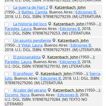
2018
.
U.I.
: DGL. ISBN: 9789876279222. (M) LITERATURA
La guerra de Hart 2
.
Katzenbach
,
John
(1950-...);
Batlles, Camila
.
Buenos Aires
:
Ediciones B
,
2018
.
U.I.
: DGL. ISBN: 9789876279239. (M) LITERATURA
La historia del loco
.
Katzenbach
,
John
(1950-...);
Paredes, Laura
.
Buenos Aires
:
Ediciones B
,
2018
.
U.I.
: DGL. ISBN: 9789876279253. (M) LITERATURA
Un asunto pendiente
.
Katzenbach
,
John
(1950-...);
Vidal, Laura
.
Buenos Aires
:
Ediciones B
,
2018
.
U.I.
: DGL. ISBN: 9789876279291. (M) LITERATURA
El psicoanalista
.
Katzenbach
,
John
(1950-...);
Paredes, Laura
.
Buenos Aires
:
Ediciones B
,
2018
.
U.I.
: DGL. ISBN: 9789876279192. (M) LITERATURA
El profesor
.
Katzenbach
,
John
(1950-...);
Sierra,
Julio
.
Buenos Aires
:
Ediciones B
,
2018
.
U.I.
: DGL. ISBN:
9789876279260. (M) LITERATURA
Al calor del verano
.
Katzenbach
,
John
(1950-...);
Escoms, Nora
.
Buenos Aires
:
Ediciones B
,
2018
.
U.I.
: DGL. ISBN: 9789876279284. (M) TEXTO NO
LITERARIO