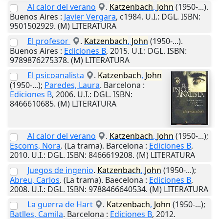
Al calor del verano
.
Katzenbach
,
John
(1950-...).
Buenos Aires
:
Javier Vergara
,
c1984
.
U.I.
: DGL. ISBN:
9501502929. (M) LITERATURA
El profesor
.
Katzenbach
,
John
(1950-...).
Buenos Aires
:
Ediciones B
,
2015
.
U.I.
: DGL. ISBN:
9789876275378. (M) LITERATURA
El psicoanalista
.
Katzenbach
,
John
(1950-...);
Paredes, Laura
.
Barcelona
:
Ediciones B
,
2006
.
U.I.
: DGL. ISBN:
8466610685. (M) LITERATURA
Al calor del verano
.
Katzenbach
,
John
(1950-...);
Escoms, Nora
. (La trama).
Barcelona
:
Ediciones B
,
2010
.
U.I.
: DGL. ISBN: 8466619208. (M) LITERATURA
Juegos de ingenio
.
Katzenbach
,
John
(1950-...);
Abreu, Carlos
. (La trama).
Baecelona
:
Ediciones B
,
2008
.
U.I.
: DGL. ISBN: 9788466640534. (M) LITERATURA
La guerra de Hart
.
Katzenbach
,
John
(1950-...);
Batlles, Camila
.
Barcelona
:
Ediciones B
,
2012
.