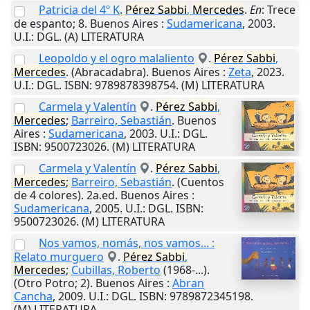
Patricia del 4º K
.
Pérez
Sabbi
,
Mercedes
.
En
: Trece
de espanto; 8.
Buenos Aires
:
Sudamericana
,
2003
.
U.I.
: DGL. (A) LITERATURA
Leopoldo y el ogro malaliento
.
Pérez
Sabbi
,
Mercedes
. (Abracadabra).
Buenos Aires
:
Zeta
,
2023
.
U.I.
: DGL. ISBN: 9789878398754. (M) LITERATURA
Carmela y Valentín
.
Pérez
Sabbi
,
Mercedes
;
Barreiro, Sebastián
.
Buenos
Aires
:
Sudamericana
,
2003
.
U.I.
: DGL.
ISBN: 9500723026. (M) LITERATURA
Carmela y Valentín
.
Pérez
Sabbi
,
Mercedes
;
Barreiro, Sebastián
. (Cuentos
de 4 colores). 2a.ed.
Buenos Aires
:
Sudamericana
,
2005
.
U.I.
: DGL. ISBN:
9500723026. (M) LITERATURA
Nos vamos, nomás, nos vamos... :
Relato murguero
.
Pérez
Sabbi
,
Mercedes
;
Cubillas, Roberto
(1968-...).
(Otro Potro; 2).
Buenos Aires
:
Abran
Cancha
,
2009
.
U.I.
: DGL. ISBN: 9789872345198.
(M) LITERATURA