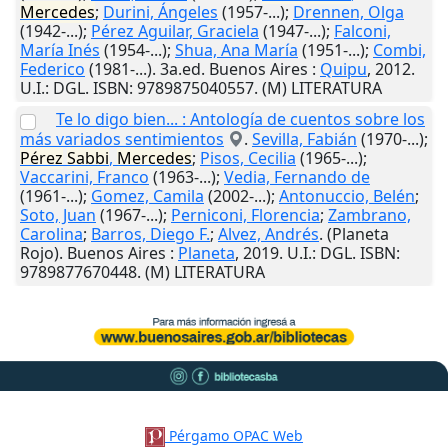
Mercedes
;
Durini, Ángeles
(1957-...);
Drennen, Olga
(1942-...);
Pérez Aguilar, Graciela
(1947-...);
Falconi,
María Inés
(1954-...);
Shua, Ana María
(1951-...);
Combi,
Federico
(1981-...). 3a.ed.
Buenos Aires
:
Quipu
,
2012
.
U.I.
: DGL. ISBN: 9789875040557. (M) LITERATURA
Te lo digo bien... : Antología de cuentos sobre los
más variados sentimientos
.
Sevilla, Fabián
(1970-...);
Pérez
Sabbi
,
Mercedes
;
Pisos, Cecilia
(1965-...);
Vaccarini, Franco
(1963-...);
Vedia, Fernando de
(1961-...);
Gomez, Camila
(2002-...);
Antonuccio, Belén
;
Soto, Juan
(1967-...);
Perniconi, Florencia
;
Zambrano,
Carolina
;
Barros, Diego F.
;
Alvez, Andrés
. (Planeta
Rojo).
Buenos Aires
:
Planeta
,
2019
.
U.I.
: DGL. ISBN:
9789877670448. (M) LITERATURA
Pérgamo OPAC Web