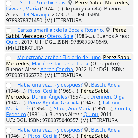
¡¡Shhh...!! me hice pis
.
Pérez
Sabbi
,
Mercedes
;
Lavezzi, María
(1974-...). (De pan y canela).
Buenos
Aires
:
Del Naranjo
,
2023
.
U.I.
: DGL. ISBN:
9789878371450. (M) LITERATURA
Cartas amarilla : de la Boca a Rosario.
.
Pérez
Sabbi
,
Mercedes
;
Otero, Sole
(1985-...).
Buenos Aires
:
Quipi
,
2017
.
U.I.
: DGL. ISBN: 9789875040649.
(M) LITERATURA
Me extraña araña : El diario de Lupe
.
Pérez
Sabbi
,
Mercedes
;
Martínez Tarruella, Luna
. (Otro potro).
Buenos Aires
:
Abran Cancha
,
2022
.
U.I.
: DGL. ISBN:
9789871865772. (M) LITERATURA
Había una vez... ¿y después?
.
Basch, Adela
(1946-...);
Pisos, Cecilia
(1965-...);
Pérez
Sabbi
,
Mercedes
;
Durini, Ángeles
(1957-...);
Drennen, Olga
(1942-...);
Pérez Aguilar, Graciela
(1947-...);
Falconi,
María Inés
(1954-...);
Shua, Ana María
(1951-...);
Combi,
Federico
(1981-...).
Buenos Aires
:
Quipu
,
2011
.
U.I.
: DGL. ISBN: 9789875040557. (M) LITERATURA
Había una vez... ¿y después?
.
Basch, Adela
(1946-...);
Pisos, Cecilia
(1965-...);
Pérez
Sabbi
,