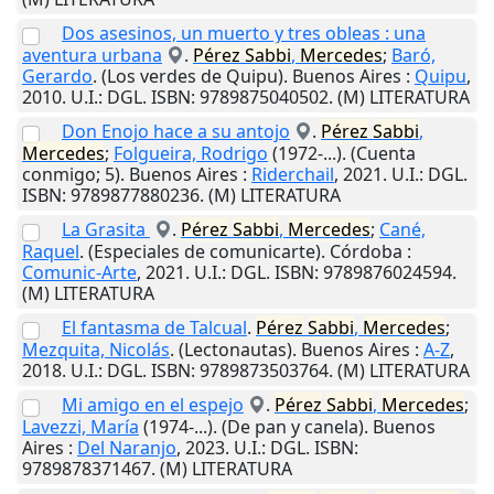
Dos asesinos, un muerto y tres obleas : una
aventura urbana
.
Pérez
Sabbi
,
Mercedes
;
Baró,
Gerardo
. (Los verdes de Quipu).
Buenos Aires
:
Quipu
,
2010
.
U.I.
: DGL. ISBN: 9789875040502. (M) LITERATURA
Don Enojo hace a su antojo
.
Pérez
Sabbi
,
Mercedes
;
Folgueira, Rodrigo
(1972-...). (Cuenta
conmigo; 5).
Buenos Aires
:
Riderchail
,
2021
.
U.I.
: DGL.
ISBN: 9789877880236. (M) LITERATURA
La Grasita
.
Pérez
Sabbi
,
Mercedes
;
Cané,
Raquel
. (Especiales de comunicarte).
Córdoba
:
Comunic-Arte
,
2021
.
U.I.
: DGL. ISBN: 9789876024594.
(M) LITERATURA
El fantasma de Talcual
.
Pérez
Sabbi
,
Mercedes
;
Mezquita, Nicolás
. (Lectonautas).
Buenos Aires
:
A-Z
,
2018
.
U.I.
: DGL. ISBN: 9789873503764. (M) LITERATURA
Mi amigo en el espejo
.
Pérez
Sabbi
,
Mercedes
;
Lavezzi, María
(1974-...). (De pan y canela).
Buenos
Aires
:
Del Naranjo
,
2023
.
U.I.
: DGL. ISBN:
9789878371467. (M) LITERATURA