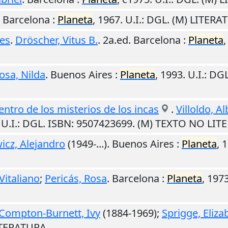
.
Barcelona
:
Planeta
,
1967
.
U.I.
: DGL. (M) LITERA
les
.
Dröscher, Vitus B.
. 2a.ed.
Barcelona
:
Planeta
osa, Nilda
.
Buenos Aires
:
Planeta
,
1993
.
U.I.
: DG
cuentro de los misterios de los incas
.
Villoldo, A
.
U.I.
: DGL. ISBN: 9507423699. (M) TEXTO NO LIT
icz, Alejandro
(1949-...).
Buenos Aires
:
Planeta
,
1
Vitaliano
;
Pericás, Rosa
.
Barcelona
:
Planeta
,
197
Compton-Burnett, Ivy
(1884-1969);
Sprigge, Eliza
LITERATURA