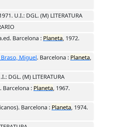
1971
.
U.I.
: DGL. (M) LITERATURA
RARIO
a.ed.
Barcelona
:
Planeta
,
1972
.
 Braso, Miguel
.
Barcelona
:
Planeta
,
.I.
: DGL. (M) LITERATURA
d.
Barcelona
:
Planeta
,
1967
.
icanos).
Barcelona
:
Planeta
,
1974
.
LITERATURA