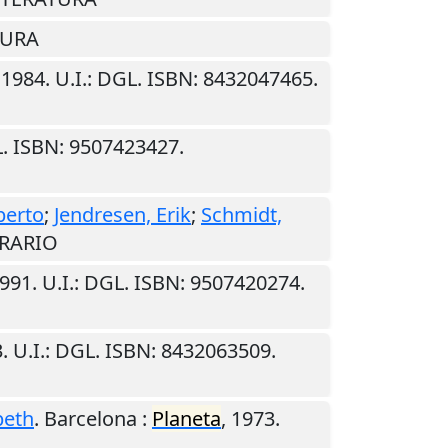
TURA
,
1984
.
U.I.
: DGL. ISBN: 8432047465.
L. ISBN: 9507423427.
lberto
;
Jendresen, Erik
;
Schmidt,
ERARIO
991
.
U.I.
: DGL. ISBN: 9507420274.
3
.
U.I.
: DGL. ISBN: 8432063509.
beth
.
Barcelona
:
Planeta
,
1973
.