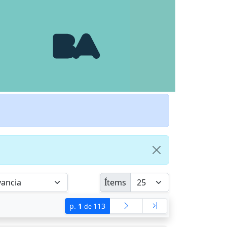
Ítems
p.
1
113
de