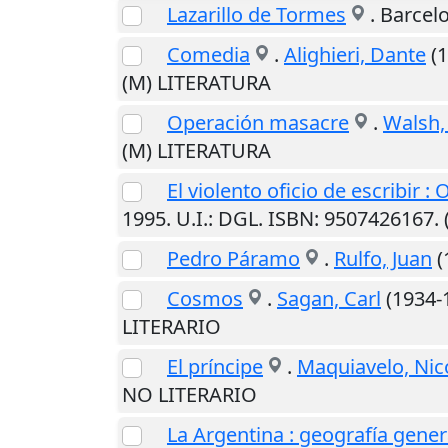
Lazarillo de Tormes
.
Barcel
Comedia
.
Alighieri, Dante
(1
(M) LITERATURA
Operación masacre
.
Walsh,
(M) LITERATURA
El violento oficio de escribir :
1995
.
U.I.
: DGL. ISBN: 9507426167.
Pedro Páramo
.
Rulfo, Juan
(
Cosmos
.
Sagan, Carl
(1934-1
LITERARIO
El príncipe
.
Maquiavelo, Nic
NO LITERARIO
La Argentina : geografía gener