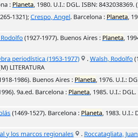
ona
:
Planeta
,
1980
.
U.I.
: DGL. ISBN: 8432038369.
265-1321);
Crespo, Angel
.
Barcelona
:
Planeta
,
19
 Rodolfo
(1927-1977).
Buenos Aires
:
Planeta
,
199
 Obra periodística (1953-1977)
.
Walsh, Rodolfo
(
 (M) LITERATURA
1918-1986).
Buenos Aires
:
Planeta
,
1976
.
U.I.
: DG
996). 9a.ed.
Barcelona
:
Planeta
,
1985
.
U.I.
: DGL.
olás
(1469-1527).
Barcelona
:
Planeta
,
1983
.
U.I.
: 
al y los marcos regionales
.
Roccatagliata, Juan