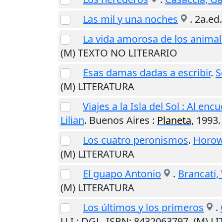
Las mil y una noches
. 2a.ed
La vida amorosa de los anima
(M) TEXTO NO LITERARIO
Esas damas dadas a escribir
.
S
(M) LITERATURA
Viajes a la Isla del Sol : Al en
Lilian
.
Buenos Aires
:
Planeta
,
1993
Los cuatro peronismos
.
Horow
(M) LITERATURA
El guapo Antonio
.
Brancati, 
(M) LITERATURA
Los últimos y los primeros
.
U.I.
: DGL. ISBN: 8432063797. (M) 