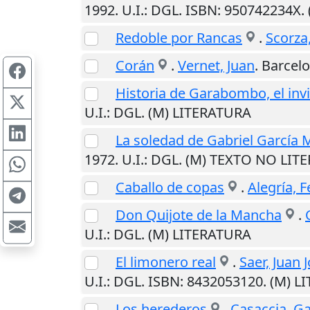
1992
.
U.I.
: DGL. ISBN: 950742234X
Redoble por Rancas
.
Scorza
Corán
.
Vernet, Juan
.
Barcel
Historia de Garabombo, el invi
U.I.
: DGL. (M) LITERATURA
La soledad de Gabriel García M
1972
.
U.I.
: DGL. (M) TEXTO NO LIT
Caballo de copas
.
Alegría, 
Don Quijote de la Mancha
.
U.I.
: DGL. (M) LITERATURA
El limonero real
.
Saer, Juan 
U.I.
: DGL. ISBN: 8432053120. (M) 
Los herederos
.
Casaccia, Ga