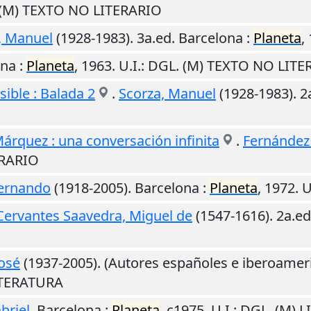
. (M) TEXTO NO LITERARIO
, Manuel
(1928-1983). 3a.ed.
Barcelona
:
Planeta
,
ona
:
Planeta
,
1963
.
U.I.
: DGL. (M) TEXTO NO LITE
sible : Balada 2
.
Scorza, Manuel
(1928-1983). 2
árquez : una conversación infinita
.
Fernández
ERARIO
Fernando
(1918-2005).
Barcelona
:
Planeta
,
1972
.
U
Cervantes Saavedra, Miguel de
(1547-1616). 2a.e
José
(1937-2005). (Autores españoles e iberoamer
LITERATURA
briel
.
Barcelona
:
Planeta
,
c1975
.
U.I.
: DGL. (M) 