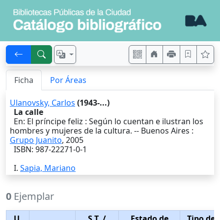
Ficha
Por Áreas
Ulanovsky, Carlos
(1943-...)
La calle
En: El príncipe feliz : Según lo cuentan e ilustran los
hombres y mujeres de la cultura. --
Buenos Aires
:
Grupo Juanito
,
2005
ISBN: 987-22271-0-1
I.
Sapia, Mariano
0
Ejemplar
U.
S.T.
/
Estado de
Tipo de