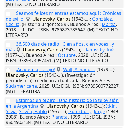
(M) TEXTO NO LITERARIO
Seamos felices mientras estamos aquí : Crónicas
de exilio
.
Ulanovsky
,
Carlos
(1943-...);
González,
Cecilia
. (Historia urgente; 59).
Buenos Aires
:
Marea
,
2018
.
U.I.
: DGL. ISBN: 9789873783647. (M) TEXTO NO
LITERARIO
36.500 días de radio : Cien años, cien voces...y
más
.
Ulanovsky
,
Carlos
(1943-...);
Ulanovsky, Inés
(1977-...).
Buenos Aires
:
Octubre
,
2020
.
U.I.
: DGL.
ISBN: 9789873957451. (M) TEXTO NO LITERARIO
¡Academia, carajo!
.
Wall, Alejandro
(1979-...);
Ulanovsky
,
Carlos
(1943-...). (Investigación
periodística). reedicón actualizada.
Buenos Aires
:
Sudamericana
,
2025
.
U.I.
: DGL. ISBN: 9789500772327.
(M) LITERATURA
Estamos en el aire : Una historia de la televisión
en la Argentina
.
Ulanovsky
,
Carlos
(1943-...);
Itkin,
Silvia
;
Sirvén, Pablo
(1957-...);
Guinzburg, Jorge
(1949-
2008).
Buenos Aires
:
Planeta
,
1999
.
U.I.
: DGL. ISBN:
9504903134. (M) TEXTO NO LITERARIO