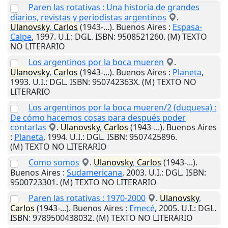
Paren las rotativas : Una historia de grandes
diarios, revistas y periodistas argentinos
.
Ulanovsky
,
Carlos
(1943-...).
Buenos Aires
:
Espasa-
Calpe
,
1997
.
U.I.
: DGL. ISBN: 9508521260. (M) TEXTO
NO LITERARIO
Los argentinos por la boca mueren
.
Ulanovsky
,
Carlos
(1943-...).
Buenos Aires
:
Planeta
,
1993
.
U.I.
: DGL. ISBN: 950742363X. (M) TEXTO NO
LITERARIO
Los argentinos por la boca mueren/2 (duquesa) :
De cómo hacemos cosas para después poder
contarlas
.
Ulanovsky
,
Carlos
(1943-...).
Buenos Aires
:
Planeta
,
1994
.
U.I.
: DGL. ISBN: 9507425896.
(M) TEXTO NO LITERARIO
Como somos
.
Ulanovsky
,
Carlos
(1943-...).
Buenos Aires
:
Sudamericana
,
2003
.
U.I.
: DGL. ISBN:
9500723301. (M) TEXTO NO LITERARIO
Paren las rotativas : 1970-2000
.
Ulanovsky
,
Carlos
(1943-...).
Buenos Aires
:
Emecé
,
2005
.
U.I.
: DGL.
ISBN: 9789500438032. (M) TEXTO NO LITERARIO