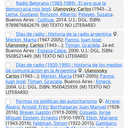
Radio Belgrano (1983-1989) : El aire que la
democracia nos legó
.
Ulanovsky
,
Carlos
(1943-...);
Lema, Gustavo
;
Ronzoni, Alberto
;
Pelayes, Susana
.
Buenos Aires
:
Colihue
,
2014
.
U.I.
: DGL. ISBN:
9789876842679. (M) TEXTO NO LITERARIO
Días de radio : Historia de la radio argentina
.
Merkin, Marta
(1947-2005);
Panno, Juan José
;
Ulanovsky
,
Carlos
(1943-...);
Tijman, Graciela
. 2a ed.
Buenos Aires
:
Espasa-Calpe
,
2000
.
U.I.
: DGL. ISBN:
9508521449. (M) TEXTO NO LITERARIO
Días de radio (1920-1995) : Historia de los medios
de comunicación en la Argentina
.
Ulanovsky
,
Carlos
(1943-...);
Merkin, Marta
(1947-2005);
Panno,
Juan José
;
Tijman, Graciela
.
Buenos Aires
:
Emecé
,
2004
.
U.I.
: DGL. ISBN: 9500425939. (M) TEXTO NO
LITERARIO
Formas no políticas del autoritarismo
.
Arrese,
Álvaro
;
Arnold, Fritz
;
Borthagaray, Juan Manuel
(1928-
2016);
Breyer, Gastón
(1919-2009);
Cosuelo, Jorge
Miguel
;
Epstein, Ernesto
(1910-1997);
Etkin, Mariano
(1943-2016);
Feldman, Simon
(1922-2015);
Gambaro,