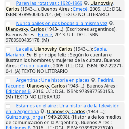
Paren las rotativas : 1920-1969
.
Ulanovsky
,
Carlos
(1943-...).
Buenos Aires
:
Emecé
,
2005
.
U.I.
: DGL.
ISBN: 9789500426701. (M) TEXTO NO LITERARIO
Nunca bailes en dos bodas a la misma vez
.
Ulanovsky
,
Carlos
(1943-...). (Escritores argentinos).
Buenos Aires
:
Emecé
,
2013
.
U.I.
: DGL. ISBN:
9789500435178. (M)
La calle
.
Ulanovsky
,
Carlos
(1943-...);
Sapia,
Mariano
.
En
: El príncipe feliz : Según lo cuentan e
ilustran los hombres y mujeres de la cultura.
Buenos
Aires
:
Grupo Juanito
,
2005
.
U.I.
: DGL. ISBN: 987-22271-
0-1. (A) TEXTO NO LITERARIO
Argentina : Una historia en placas
.
Pedrini,
Facundo
;
Ulanovsky
,
Carlos
(1943-...).
Buenos Aires
:
Ediciones B
,
2016
.
U.I.
: DGL. ISBN: 9789877550153.
(M) TEXTO NO LITERARIO
Estamos en el aire : Una historia de la televisión
en la Argentina
.
Ulanovsky
,
Carlos
(1943-...);
Guinzburg, Jorge
(1949-2008). (Historia de los medios
de comunicación en la Argentina).
Buenos Aires
:
Ediciones B
,
2016
.
U.I.
: DGL. ISBN: 9789876276740.