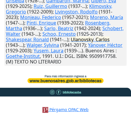
Griselda
(1928-...);
Gambaroff, Marina
;
Giberti, Eva
(1929-2025);
Ruiz, Guillermo
(1937-...);
Klimovsky,
Gregorio
(1922-2009);
Livingston, Rodolfo
(1931-
2023);
Monjeau, Federico
(1957-2021);
Moreno, María
(1947-...);
Pinti, Enrique
(1939-2022);
Rosenberg,
Martha
(1936-...);
Sarlo, Beatriz
(1942-2024);
Schobert,
Walter
(1943-...);
Schoo, Ernesto
(1925-2013);
Shakespear, Ronald
(1941-...);
Ulanovsky
,
Carlos
(1943-...);
Walger, Sylvina
(1941-2017);
Yánover, Héctor
(1929-2003);
Yusem, Laura
(1939-...).
Buenos Aires
:
Goethe-Institut
,
1991
.
U.I.
: DGL. ISBN: 9509917758.
(M) TEXTO NO LITERARIO
Pérgamo OPAC Web