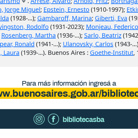
tarismo
.
Arrese, Álvaro
;
Arnold, Fritz
;
Borthaga
, Jorge Miguel
;
Epstein, Ernesto
(1910-1997);
Etk
lda
(1928-...);
Gambaroff, Marina
;
Giberti, Eva
(19
vingston, Rodolfo
(1931-2023);
Monjeau, Federic
;
Rosenberg, Martha
(1936-...);
Sarlo, Beatriz
(1942
pear, Ronald
(1941-...);
Ulanovsky, Carlos
(1943-...
, Laura
(1939-...).
Buenos Aires
:
Goethe-Institut
,