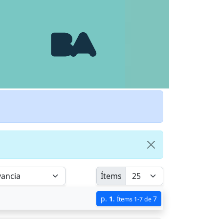
Ítems
p.
1
.
7
Ítems 1-7 de