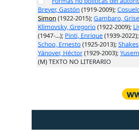
Formas no políticas del autori
Breyer, Gastón
(1919-2009);
Cosuelo
Simon
(1922-2015);
Gambaro, Grise
Klimovsky, Gregorio
(1922-2009);
Li
(1947-...);
Pinti, Enrique
(1939-2022)
Schoo, Ernesto
(1925-2013);
Shakes
Yánover, Héctor
(1929-2003);
Yusem
(M) TEXTO NO LITERARIO