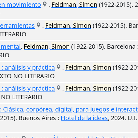
 en movimiento
.
Feldman
,
Simon
(1922-2015). 
O
 herramientas
.
Feldman
,
Simon
(1922-2015).
Bar
LITERARIO
umental
.
Feldman
,
Simon
(1922-2015).
Barcelona
RIO
: análisis y práctica
.
Feldman
,
Simon
(1922-201
TEXTO NO LITERARIO
: análisis y práctica
.
Feldman
,
Simon
(1922-201
O NO LITERARIO
 Clásica, corpórea, digital, para juegos e interact
2015).
Buenos Aires
:
Hotel de la ideas
,
2024
.
U.I.