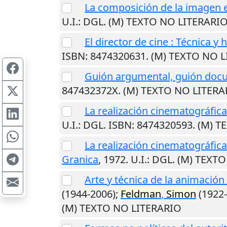
La composición de la imagen
U.I.
: DGL. (M) TEXTO NO LITERARI
El director de cine : Técnica y
ISBN: 8474320631. (M) TEXTO NO 
Guión argumental, guión doc
847432372X. (M) TEXTO NO LITERA
La realización cinematográfica 
U.I.
: DGL. ISBN: 8474320593. (M) 
La realización cinematográfica 
Granica
,
1972
.
U.I.
: DGL. (M) TEXT
Arte y técnica de la animación :
(1944-2006);
Feldman
,
Simon
(1922-
(M) TEXTO NO LITERARIO