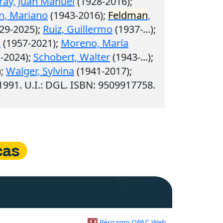
ray, Juan Manuel
(1928-2016);
in, Mariano
(1943-2016);
Feldman
,
29-2025);
Ruiz, Guillermo
(1937-...);
o
(1957-2021);
Moreno, María
-2024);
Schobert, Walter
(1943-...);
);
Walger, Sylvina
(1941-2017);
1991
.
U.I.
: DGL. ISBN: 9509917758.
Pérgamo OPAC Web