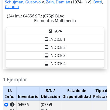
Schujman, Gustavo
V.
Zain, Damián
(1974-...) VI.
Botti,
Claudio
(24)
Inv.
: 04556
S.T.
: (075)9 BLAc
Elementos Multimedia
TAPA
INDICE 1
INDICE 2
INDICE 3
INDICE 4
1
Ejemplar
U.
S.T.
/
Estado de
Tipo de
Info.
Inventario
Ubicación
Disponibilidad
Préstam
04556
(075)9