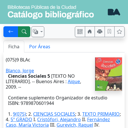
Ficha
Por Áreas
(075)9 BLAc
Blanco, Jorge
Ciencias Sociales 5
[TEXTO NO
LITERARIO]. --
Buenos Aires
:
Aique
,
2009
. --
Contiene suplemento Organizador de estudio
ISBN: 9789870601944
1.
9(075)
; 2.
CIENCIAS SOCIALES
; 3.
TEXTO PRIMARIO
;
4.
5º GRADO
I.
Cristófori, Alejandro
II.
Fernández
Caso, María Victoria
III.
Gurevich, Raquel
IV.