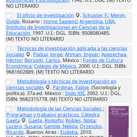
económicas y sociológicas)
,
1942
.
U.I.
: DGL. (M) TEXTO
NO LITERARIO
El oficio de investigación
.
Schuster, F.
;
Menin,
Ovide
.
Rosario
:
Homo Sapiens
;
Argentina. UBA.
Instituto de Investigaciones en Ciencias de la
Educación
,
1997
.
U.I.
: DGL. ISBN: 9508080485.
(M) TEXTO NO LITERARIO
Técnicas de investigación aplicada a las ciencias
sociales
.
Padua, Jorge
;
Ahman, Ingvar
;
Apezechea,
Héctor
;
Borsotti, Carlos
.
México
:
Fondo de Cultura
Económica
;
Colegio de México
,
2000
.
U.I.
: DGL. ISBN:
9681602889. (M) TEXTO NO LITERARIO
Metodología y técnicas de investigación en
ciencias sociales
.
Pardinas, Falipe
. (Sociología y
política). 37a.ed.
México
:
Siglo XXI
,
2002
.
U.I.
: DGL.
ISBN: 9682315778. (M) TEXTO NO LITERARIO
Metodología de las Ciencias Sociales :
Programas y trabajos prácticos. Cátedra
Gaeta
.
Gaeta, Rodolfo
;
Robles, Nilda
;
Lucero, Susana
;
Gentile, Nélida
;
Orzeszko,
Ricardo
.
Buenos Aires
:
Eudeba
,
2010
.