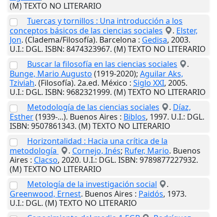
(M) TEXTO NO LITERARIO
Tuercas y tornillos : Una introducción a los
conceptos básicos de las ciencias sociales
.
Elster,
Jon
. (Cladema/Filosofía).
Barcelona
:
Gedisa
,
2003
.
U.I.
: DGL. ISBN: 8474323967. (M) TEXTO NO LITERARIO
Buscar la filosofía en las ciencias sociales
.
Bunge, Mario Augusto
(1919-2020);
Aguilar Aks,
Tziviah
. (Filosofía). 2a.ed.
México
:
Siglo XXI
,
2005
.
U.I.
: DGL. ISBN: 9682321999. (M) TEXTO NO LITERARIO
Metodología de las ciencias sociales
.
Díaz,
Esther
(1939-...).
Buenos Aires
:
Biblos
,
1997
.
U.I.
: DGL.
ISBN: 9507861343. (M) TEXTO NO LITERARIO
Horizontalidad : Hacia una crítica de la
metodología
.
Cornejo, Inés
;
Rufer, Mario
.
Buenos
Aires
:
Clacso
,
2020
.
U.I.
: DGL. ISBN: 9789877227932.
(M) TEXTO NO LITERARIO
Metología de la investigación social
.
Greenwood, Ernest
.
Buenos Aires
:
Paidós
,
1973
.
U.I.
: DGL. (M) TEXTO NO LITERARIO