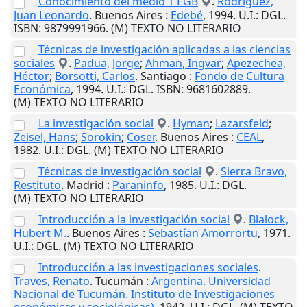
Conocimiento del medio 1 EGB
.
Rodríguez,
Juan Leonardo
.
Buenos Aires
:
Edebé
,
1994
.
U.I.
: DGL.
ISBN: 9879991966. (M) TEXTO NO LITERARIO
Técnicas de investigación aplicadas a las ciencias
sociales
.
Padua, Jorge
;
Ahman, Ingvar
;
Apezechea,
Héctor
;
Borsotti, Carlos
.
Santiago
:
Fondo de Cultura
Económica
,
1994
.
U.I.
: DGL. ISBN: 9681602889.
(M) TEXTO NO LITERARIO
La investigación social
.
Hyman
;
Lazarsfeld
;
Zeisel, Hans
;
Sorokin
;
Coser
.
Buenos Aires
:
CEAL
,
1982
.
U.I.
: DGL. (M) TEXTO NO LITERARIO
Técnicas de investigación social
.
Sierra Bravo,
Restituto
.
Madrid
:
Paraninfo
,
1985
.
U.I.
: DGL.
(M) TEXTO NO LITERARIO
Introducción a la investigación social
.
Blalock,
Hubert M.
.
Buenos Aires
:
Sebastían Amorrortu
,
1971
.
U.I.
: DGL. (M) TEXTO NO LITERARIO
Introducción a las investigaciones sociales
.
Traves, Renato
.
Tucumán
:
Argentina. Universidad
Nacional de Tucumán. Instituto de Investigaciones