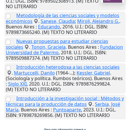
U.I.
: DGL. ISBN: 9789502308913. (M) TEXTO
NO LITERARIO
Metodología de las ciencias sociales y modelos
económicos
.
Sanese, Claudia
;
Miroli, Alejandro G.
.
Buenos Aires
:
Educando
,
2016
.
U.I.
: DGL. ISBN:
9789873665240. (M) TEXTO NO LITERARIO
Nuevas propuestas para estudiar ciencias
sociales
.
Tonon, Graciela
.
Buenos Aires
:
Fundacion
Universidad de Palermo
,
2018
.
U.I.
: DGL. ISBN:
9789509887374. (M) TEXTO NO LITERARIO
Introducción heterodoxa a las ciencias sociales
.
Martuccelli, Danilo
(1964-...);
Kessler, Gabriel
.
(Sociología y política. Rumbos teóricos).
Buenos Aires
:
Siglo XXI
,
2020
.
U.I.
: DGL. ISBN: 9789876299824.
(M) TEXTO NO LITERARIO
Introducción a la investigación social : Métodos y
técnicas para la producción de datos
.
Serbia, José
María
.
Buenos Aires
:
Puntoaparte
,
2023
.
U.I.
: DGL.
ISBN: 9789878269856. (M) TEXTO NO LITERARIO