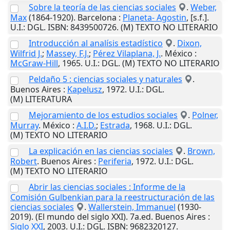
Sobre la teoría de las ciencias sociales
.
Weber,
Max
(1864-1920).
Barcelona
:
Planeta- Agostin
,
[s.f.]
.
U.I.
: DGL. ISBN: 8439500726. (M) TEXTO NO LITERARIO
Introducción al analísis estadístico
.
Dixon,
Wilfrid J.
;
Massey, F.J.
;
Pérez Vilaplana, J.
.
México
:
McGraw-Hill
,
1965
.
U.I.
: DGL. (M) TEXTO NO LITERARIO
Peldaño 5 : ciencias sociales y naturales
.
Buenos Aires
:
Kapelusz
,
1972
.
U.I.
: DGL.
(M) LITERATURA
Mejoramiento de los estudios sociales
.
Polner,
Murray
.
México
:
A.I.D.
;
Estrada
,
1968
.
U.I.
: DGL.
(M) TEXTO NO LITERARIO
La explicación en las ciencias sociales
.
Brown,
Robert
.
Buenos Aires
:
Periferia
,
1972
.
U.I.
: DGL.
(M) TEXTO NO LITERARIO
Abrir las ciencias sociales : Informe de la
Comisión Gulbenkian para la reestructuración de las
ciencias sociales
.
Wallerstein, Immanuel
(1930-
2019). (El mundo del siglo XXI). 7a.ed.
Buenos Aires
:
Siglo XXI
,
2003
.
U.I.
: DGL. ISBN: 9682320127.