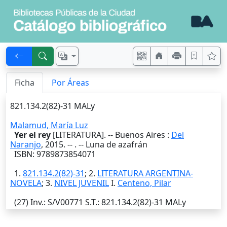
Ficha
Por Áreas
821.134.2(82)-31 MALy
Malamud, María Luz
Yer el rey
[LITERATURA]. --
Buenos Aires
:
Del
Naranjo
,
2015
. --
. -- Luna de azafrán
ISBN: 9789873854071
1.
821.134.2(82)-31
; 2.
LITERATURA ARGENTINA-
NOVELA
; 3.
NIVEL JUVENIL
I.
Centeno, Pilar
(27)
Inv.
: S/V00771
S.T.
: 821.134.2(82)-31 MALy