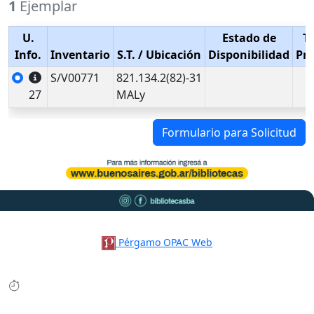
1
Ejemplar
U.
Estado de
T
Info.
Inventario
S.T.
/ Ubicación
Disponibilidad
Pr
S/V00771
821.134.2(82)-31
27
MALy
Formulario para Solicitud
Pérgamo OPAC Web