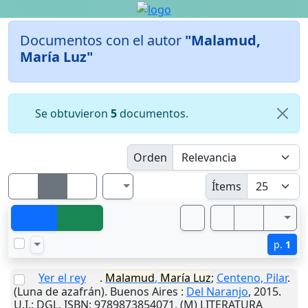
Documentos con el autor
"Malamud,
María Luz"
Se obtuvieron
5
documentos.
Orden
Ítems
p.
1
Yer el rey
.
Malamud
,
María
Luz
;
Centeno, Pilar
.
(Luna de azafrán).
Buenos Aires
:
Del Naranjo
,
2015
.
U.I.
: DGL. ISBN: 9789873854071. (M) LITERATURA