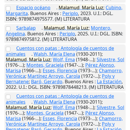
Espacio océano
.
Malamud
,
María
Luz
;
Cubino,
Margarita
.
Buenos Aires
:
Periplo
,
2023
.
U.I.
: DGL.
ISBN: 9789874975577. (M) LITERATURA
Sarbalap
.
Malamud
,
María
Luz
;
Montero,
Angelina
.
Buenos Aires
:
Periplo
,
2025
.
U.I.
: DGL. ISBN:
9789874975812. (M) LITERATURA
Cuentos con patas : Antología de cuentos de
animales
.
Walsh, María Elena
(1930-2011);
Malamud
,
María
Luz
;
Wolf, Ema
(1948-...);
Silvestre, Sol
(1976-...);
Montes, Graciela
(1947-...);
Pérez Alonso,
Marisa
(1966-...);
Esses, Florencia
(1973-...);
Chamorro,
Verónica
;
Martínez Arroyo, Carola
(1972-...);
Poly y
Bernatene
;
Baró, Gerardo
.
Buenos Aires
:
La Estación
,
2022
.
U.I.
: DGL. ISBN: 9789878448213. (M) LITERATURA
Cuentos con patas : Antología de cuentos de
animales
.
Walsh, María Elena
(1930-2011);
Malamud
,
María
Luz
;
Wolf, Ema
(1948-...);
Silvestre, Sol
(1976-...);
Montes, Graciela
(1947-...);
Pérez Alonso,
Marisa
(1966-...);
Esses, Florencia
(1973-...);
Chamorro,
Verónica
;
Martínez Arroyo, Carola
(1972-...);
Poly y
Bernatene
;
Baró, Gerardo
.
Buenos Aires
:
La Estación
,