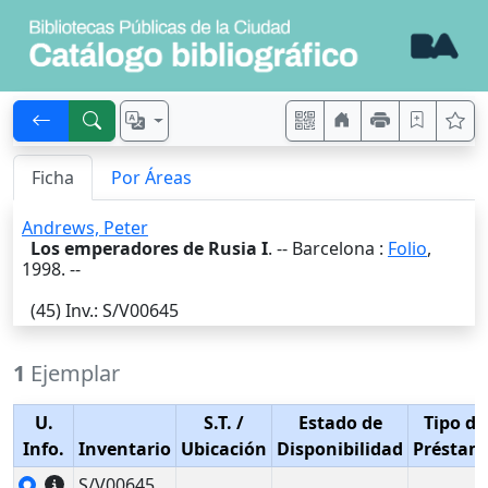
Ficha
Por Áreas
Andrews, Peter
Los emperadores de Rusia I
. --
Barcelona
:
Folio
,
1998
. --
(45)
Inv.
: S/V00645
1
Ejemplar
U.
S.T.
/
Estado de
Tipo de
Info.
Inventario
Ubicación
Disponibilidad
Préstam
S/V00645