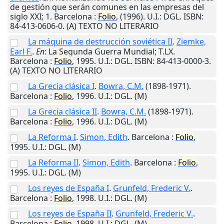
de gestión que serán comunes en las empresas del
siglo XXI; 1.
Barcelona
:
Folio
,
(1996)
.
U.I.
: DGL. ISBN:
84-413-0606-0. (A) TEXTO NO LITERARIO
La máquina de destrucción soviética II
.
Ziemke,
Earl F.
.
En
: La Segunda Guerra Mundial; T.LX.
Barcelona
:
Folio
,
1995
.
U.I.
: DGL. ISBN: 84-413-0000-3.
(A) TEXTO NO LITERARIO
La Grecia clásica I
.
Bowra, C.M.
(1898-1971).
Barcelona
:
Folio
,
1996
.
U.I.
: DGL. (M)
La Grecia clásica II
.
Bowra, C.M.
(1898-1971).
Barcelona
:
Folio
,
1996
.
U.I.
: DGL. (M)
La Reforma I
.
Simon, Edith
.
Barcelona
:
Folio
,
1995
.
U.I.
: DGL. (M)
La Reforma II
.
Simon, Edith
.
Barcelona
:
Folio
,
1995
.
U.I.
: DGL. (M)
Los reyes de España I
.
Grunfeld, Frederic V.
.
Barcelona
:
Folio
,
1998
.
U.I.
: DGL. (M)
Los reyes de España II
.
Grunfeld, Frederic V.
.
Barcelona
:
Folio
,
1998
.
U.I.
: DGL. (M)