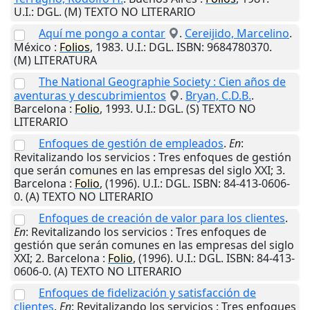
U.I.
: DGL. (M) TEXTO NO LITERARIO
Aquí me pongo a contar
.
Cereijido, Marcelino
.
México
:
Folios
,
1983
.
U.I.
: DGL. ISBN: 9684780370.
(M) LITERATURA
The National Geographie Society : Cien años de
aventuras y descubrimientos
.
Bryan, C.D.B.
.
Barcelona
:
Folio
,
1993
.
U.I.
: DGL. (S) TEXTO NO
LITERARIO
Enfoques de gestión de empleados
.
En
:
Revitalizando los servicios : Tres enfoques de gestión
que serán comunes en las empresas del siglo XXI; 3.
Barcelona
:
Folio
,
(1996)
.
U.I.
: DGL. ISBN: 84-413-0606-
0. (A) TEXTO NO LITERARIO
Enfoques de creación de valor para los clientes
.
En
: Revitalizando los servicios : Tres enfoques de
gestión que serán comunes en las empresas del siglo
XXI; 2.
Barcelona
:
Folio
,
(1996)
.
U.I.
: DGL. ISBN: 84-413-
0606-0. (A) TEXTO NO LITERARIO
Enfoques de fidelización y satisfacción de
clientes
.
En
: Revitalizando los servicios : Tres enfoques