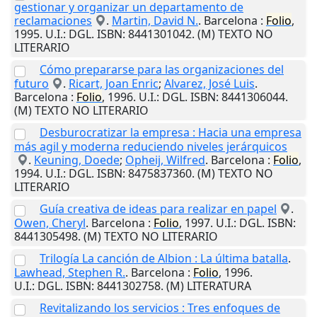
gestionar y organizar un departamento de
reclamaciones
.
Martin, David N.
.
Barcelona
:
Folio
,
1995
.
U.I.
: DGL. ISBN: 8441301042. (M) TEXTO NO
LITERARIO
Cómo prepararse para las organizaciones del
futuro
.
Ricart, Joan Enric
;
Alvarez, José Luis
.
Barcelona
:
Folio
,
1996
.
U.I.
: DGL. ISBN: 8441306044.
(M) TEXTO NO LITERARIO
Desburocratizar la empresa : Hacia una empresa
más agil y moderna reduciendo niveles jerárquicos
.
Keuning, Doede
;
Opheij, Wilfred
.
Barcelona
:
Folio
,
1994
.
U.I.
: DGL. ISBN: 8475837360. (M) TEXTO NO
LITERARIO
Guía creativa de ideas para realizar en papel
.
Owen, Cheryl
.
Barcelona
:
Folio
,
1997
.
U.I.
: DGL. ISBN:
8441305498. (M) TEXTO NO LITERARIO
Trilogía La canción de Albion : La última batalla
.
Lawhead, Stephen R.
.
Barcelona
:
Folio
,
1996
.
U.I.
: DGL. ISBN: 8441302758. (M) LITERATURA
Revitalizando los servicios : Tres enfoques de