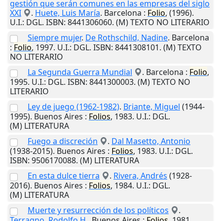
gestión que serán comunes en las empresas del siglo
XXI
.
Huete, Luis María
.
Barcelona
:
Folio
,
(1996)
.
U.I.
: DGL. ISBN: 8441306060. (M) TEXTO NO LITERARIO
Siempre mujer
.
De Rothschild, Nadine
.
Barcelona
:
Folio
,
1997
.
U.I.
: DGL. ISBN: 8441308101. (M) TEXTO
NO LITERARIO
La Segunda Guerra Mundial
.
Barcelona
:
Folio
,
1995
.
U.I.
: DGL. ISBN: 8441300003. (M) TEXTO NO
LITERARIO
Ley de juego (1962-1982)
.
Briante, Miguel
(1944-
1995).
Buenos Aires
:
Folios
,
1983
.
U.I.
: DGL.
(M) LITERATURA
Fuego a discreción
.
Dal Masetto, Antonio
(1938-2015).
Buenos Aires
:
Folios
,
1983
.
U.I.
: DGL.
ISBN: 9506170088. (M) LITERATURA
En esta dulce tierra
.
Rivera, Andrés
(1928-
2016).
Buenos Aires
:
Folios
,
1984
.
U.I.
: DGL.
(M) LITERATURA
Muerte y resurrección de los políticos
.
Terragno, Rodolfo H.
.
Buenos Aires
:
Folios
,
1981
.