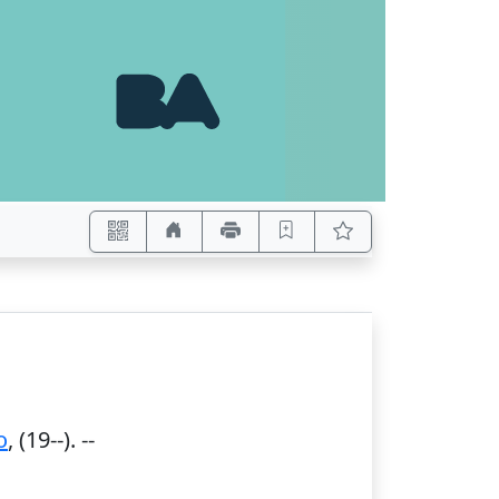
o
,
(19--)
. --