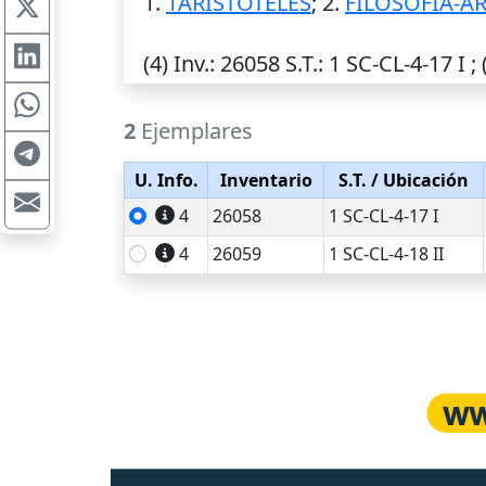
1.
1ARISTOTELES
; 2.
FILOSOFIA-ARI
(4)
Inv.
: 26058
S.T.
: 1 SC-CL-4-17 I ; 
2
Ejemplares
U. Info.
Inventario
S.T.
/ Ubicación
4
26058
1 SC-CL-4-17 I
4
26059
1 SC-CL-4-18 II