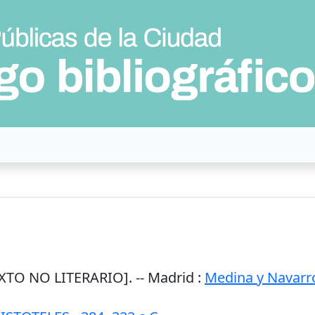
XTO NO LITERARIO]. --
Madrid
:
Medina y Navarr