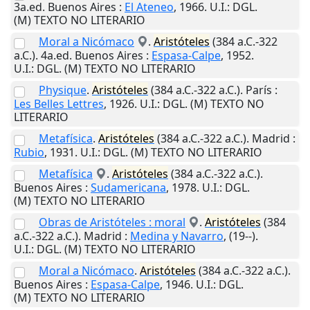
3a.ed.
Buenos Aires
:
El Ateneo
,
1966
.
U.I.
: DGL.
(M) TEXTO NO LITERARIO
Moral a Nicómaco
.
Aristóteles
(384 a.C.-322
a.C.). 4a.ed.
Buenos Aires
:
Espasa-Calpe
,
1952
.
U.I.
: DGL. (M) TEXTO NO LITERARIO
Physique
.
Aristóteles
(384 a.C.-322 a.C.).
París
:
Les Belles Lettres
,
1926
.
U.I.
: DGL. (M) TEXTO NO
LITERARIO
Metafísica
.
Aristóteles
(384 a.C.-322 a.C.).
Madrid
:
Rubio
,
1931
.
U.I.
: DGL. (M) TEXTO NO LITERARIO
Metafísica
.
Aristóteles
(384 a.C.-322 a.C.).
Buenos Aires
:
Sudamericana
,
1978
.
U.I.
: DGL.
(M) TEXTO NO LITERARIO
Obras de Aristóteles : moral
.
Aristóteles
(384
a.C.-322 a.C.).
Madrid
:
Medina y Navarro
,
(19--)
.
U.I.
: DGL. (M) TEXTO NO LITERARIO
Moral a Nicómaco
.
Aristóteles
(384 a.C.-322 a.C.).
Buenos Aires
:
Espasa-Calpe
,
1946
.
U.I.
: DGL.
(M) TEXTO NO LITERARIO