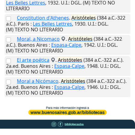
Les Belles Lettres
,
1932
.
U.I.
: DGL. (M) TEXTO NO
LITERARIO
Constitution d'Athenes
.
Aristóteles
(384 a.C.-322
a.C.).
París
:
Les Belles Lettres
,
1930
.
U.I.
: DGL.
(M) TEXTO NO LITERARIO
Moral, a Nicomaco
.
Aristóteles
(384 a.C.-322
a.C.).
Buenos Aires
:
Espasa-Calpe
,
1942
.
U.I.
: DGL.
(M) TEXTO NO LITERARIO
El arte poética
.
Aristóteles
(384 a.C.-322 a.C.).
2a.ed.
Buenos Aires
:
Espasa-Calpe
,
1948
.
U.I.
: DGL.
(M) TEXTO NO LITERARIO
Moral a Nicómaco
.
Aristóteles
(384 a.C.-322 a.C.).
2a.ed.
Buenos Aires
:
Espasa-Calpe
,
1946
.
U.I.
: DGL.
(M) TEXTO NO LITERARIO