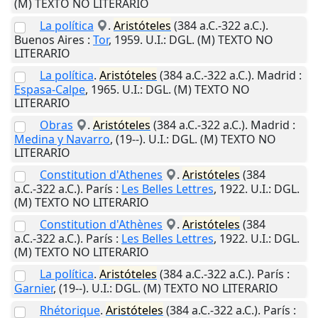
(M) TEXTO NO LITERARIO
La política
.
Aristóteles
(384 a.C.-322 a.C.).
Buenos Aires
:
Tor
,
1959
.
U.I.
: DGL. (M) TEXTO NO
LITERARIO
La política
.
Aristóteles
(384 a.C.-322 a.C.).
Madrid
:
Espasa-Calpe
,
1965
.
U.I.
: DGL. (M) TEXTO NO
LITERARIO
Obras
.
Aristóteles
(384 a.C.-322 a.C.).
Madrid
:
Medina y Navarro
,
(19--)
.
U.I.
: DGL. (M) TEXTO NO
LITERARIO
Constitution d'Athenes
.
Aristóteles
(384
a.C.-322 a.C.).
París
:
Les Belles Lettres
,
1922
.
U.I.
: DGL.
(M) TEXTO NO LITERARIO
Constitution d'Athènes
.
Aristóteles
(384
a.C.-322 a.C.).
París
:
Les Belles Lettres
,
1922
.
U.I.
: DGL.
(M) TEXTO NO LITERARIO
La política
.
Aristóteles
(384 a.C.-322 a.C.).
París
:
Garnier
,
(19--)
.
U.I.
: DGL. (M) TEXTO NO LITERARIO
Rhétorique
.
Aristóteles
(384 a.C.-322 a.C.).
París
: