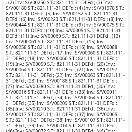
(2)
Inv.
: S/V00256
S.T.
: 821.111-31 DEFd ; (3)
Inv.
:
S/V00180
S.T.
: 821.111-31 DEFd ; (4)
Inv.
: S/V01978
S.T.
:
821.111-31 DEFd ; (5)
Inv.
: S/V00152
S.T.
: 821.111-31
DEFd ; (6)
Inv.
: S/V00223
S.T.
: 821.111-31 DEFd ; (8)
Inv.
:
S/V00444
S.T.
: 821.111-31 DEFd ; (9)
Inv.
: S/V00075
S.T.
:
821.111-31 DEFd ; (10)
Inv.
: S/V00054
S.T.
: 821.111-31
DEFd ; (11)
Inv.
: S/V00069
S.T.
: 821.111-31 DEFd ; (13)
Inv.
: S/V00061
S.T.
: 821.111-31 DEFd ; (15)
Inv.
:
S/V00258
S.T.
: 821.111-31 DEFd ; (16)
Inv.
: S/V00088
S.T.
: 821.111-31 DEFd ; (17)
Inv.
: S/V00060
S.T.
: 821.111-
31 DEFd ; (18)
Inv.
: S/V00066
S.T.
: 821.111-31 DEFd ;
(19)
Inv.
: S/V00059
S.T.
: 821.111-31 DEFd ; (20)
Inv.
:
S/V00064
S.T.
: 821.111-31 DEFd ; (21)
Inv.
: S/V00197
S.T.
: 821.111-31 DEFd ; (22)
Inv.
: S/V00063
S.T.
: 821.111-
31 DEFd ; (23)
Inv.
: S/V00188
S.T.
: 821.111-31 DEFd ;
(27)
Inv.
: S/V00380
S.T.
: 821.111-31 DEFd ; (30)
Inv.
:
S/V00016
S.T.
: 821.111-31 DEFd ; (33)
Inv.
: S/V00011
S.T.
: 821.111-31 DEFd ; (34)
Inv.
: S/V00064
S.T.
: 821.111-
31 DEFd ; (35)
Inv.
: S/V00209
S.T.
: 821.111-31 DEFd ;
(35)
Inv.
: S/V00210
S.T.
: 821.111-31 DEFd ; (36)
Inv.
:
S/V00017
S.T.
: 821.111-31 DEFd ; (37)
Inv.
: S/V00065
S.T.
: 821.111-31 DEFd ; (38)
Inv.
: S/V00107
S.T.
: 821.111-
31 DEFd ; (39)
Inv.
: S/V00014
S.T.
: 821.111-31 DEFd ;
(46)
Inv.
: S/V00072
S.T.
: 821.111-31 DEFd ; (46)
Inv.
: