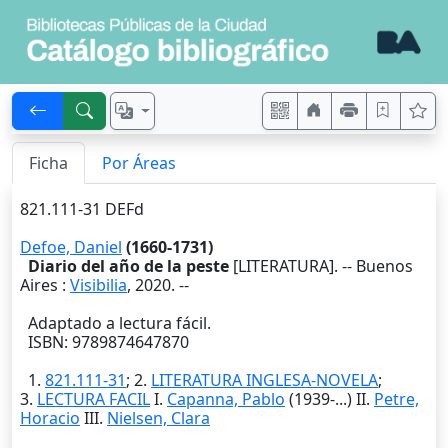
Ficha
Por Áreas
821.111-31 DEFd
Defoe, Daniel
(1660-1731)
Diario del año de la peste
[LITERATURA]. --
Buenos
Aires
:
Visibilia
,
2020
. --
Adaptado a lectura fácil.
ISBN: 9789874647870
1.
821.111-31
; 2.
LITERATURA INGLESA-NOVELA
;
3.
LECTURA FACIL
I.
Capanna, Pablo
(1939-...) II.
Petre,
Horacio
III.
Nielsen, Clara