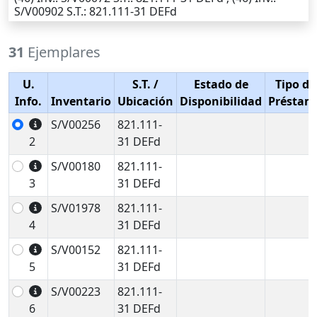
S/V00902
S.T.
: 821.111-31 DEFd
31
Ejemplares
U.
S.T.
/
Estado de
Tipo de
Info.
Inventario
Ubicación
Disponibilidad
Préstam
S/V00256
821.111-
2
31 DEFd
S/V00180
821.111-
3
31 DEFd
S/V01978
821.111-
4
31 DEFd
S/V00152
821.111-
5
31 DEFd
S/V00223
821.111-
6
31 DEFd