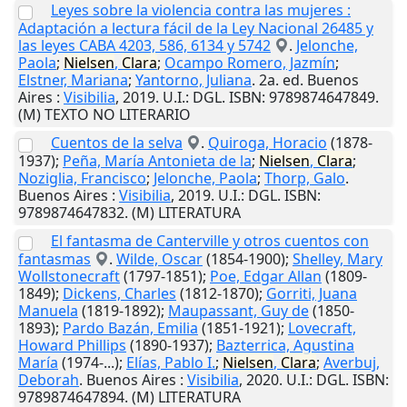
Leyes sobre la violencia contra las mujeres :
Adaptación a lectura fácil de la Ley Nacional 26485 y
las leyes CABA 4203, 586, 6134 y 5742
.
Jelonche,
Paola
;
Nielsen
,
Clara
;
Ocampo Romero, Jazmín
;
Elstner, Mariana
;
Yantorno, Juliana
. 2a. ed.
Buenos
Aires
:
Visibilia
,
2019
.
U.I.
: DGL. ISBN: 9789874647849.
(M) TEXTO NO LITERARIO
Cuentos de la selva
.
Quiroga, Horacio
(1878-
1937);
Peña, María Antonieta de la
;
Nielsen
,
Clara
;
Noziglia, Francisco
;
Jelonche, Paola
;
Thorp, Galo
.
Buenos Aires
:
Visibilia
,
2019
.
U.I.
: DGL. ISBN:
9789874647832. (M) LITERATURA
El fantasma de Canterville y otros cuentos con
fantasmas
.
Wilde, Oscar
(1854-1900);
Shelley, Mary
Wollstonecraft
(1797-1851);
Poe, Edgar Allan
(1809-
1849);
Dickens, Charles
(1812-1870);
Gorriti, Juana
Manuela
(1819-1892);
Maupassant, Guy de
(1850-
1893);
Pardo Bazán, Emilia
(1851-1921);
Lovecraft,
Howard Phillips
(1890-1937);
Bazterrica, Agustina
María
(1974-...);
Elías, Pablo I.
;
Nielsen
,
Clara
;
Averbuj,
Deborah
.
Buenos Aires
:
Visibilia
,
2020
.
U.I.
: DGL. ISBN:
9789874647894. (M) LITERATURA