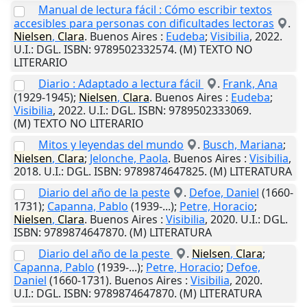
Manual de lectura fácil : Cómo escribir textos
accesibles para personas con dificultades lectoras
.
Nielsen
,
Clara
.
Buenos Aires
:
Eudeba
;
Visibilia
,
2022
.
U.I.
: DGL. ISBN: 9789502332574. (M) TEXTO NO
LITERARIO
Diario : Adaptado a lectura fácil
.
Frank, Ana
(1929-1945);
Nielsen
,
Clara
.
Buenos Aires
:
Eudeba
;
Visibilia
,
2022
.
U.I.
: DGL. ISBN: 9789502333069.
(M) TEXTO NO LITERARIO
Mitos y leyendas del mundo
.
Busch, Mariana
;
Nielsen
,
Clara
;
Jelonche, Paola
.
Buenos Aires
:
Visibilia
,
2018
.
U.I.
: DGL. ISBN: 9789874647825. (M) LITERATURA
Diario del año de la peste
.
Defoe, Daniel
(1660-
1731);
Capanna, Pablo
(1939-...);
Petre, Horacio
;
Nielsen
,
Clara
.
Buenos Aires
:
Visibilia
,
2020
.
U.I.
: DGL.
ISBN: 9789874647870. (M) LITERATURA
Diario del año de la peste
.
Nielsen
,
Clara
;
Capanna, Pablo
(1939-...);
Petre, Horacio
;
Defoe,
Daniel
(1660-1731).
Buenos Aires
:
Visibilia
,
2020
.
U.I.
: DGL. ISBN: 9789874647870. (M) LITERATURA