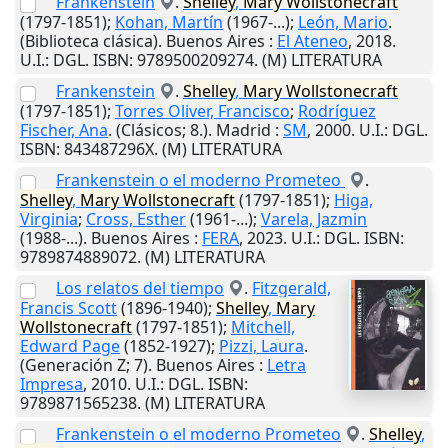
Frankenstein
.
Shelley
,
Mary
Wollstonecraft
(1797-1851);
Kohan, Martín
(1967-...);
León, Mario
.
(Biblioteca clásica).
Buenos Aires
:
El Ateneo
,
2018
.
U.I.
: DGL. ISBN: 9789500209274. (M) LITERATURA
Frankenstein
.
Shelley
,
Mary
Wollstonecraft
(1797-1851);
Torres Oliver, Francisco
;
Rodríguez
Fischer, Ana
. (Clásicos; 8.).
Madrid
:
SM
,
2000
.
U.I.
: DGL.
ISBN: 843487296X. (M) LITERATURA
Frankenstein o el moderno Prometeo
.
Shelley
,
Mary
Wollstonecraft
(1797-1851);
Higa,
Virginia
;
Cross, Esther
(1961-...);
Varela, Jazmin
(1988-...).
Buenos Aires
:
FERA
,
2023
.
U.I.
: DGL. ISBN:
9789874889072. (M) LITERATURA
Los relatos del tiempo
.
Fitzgerald,
Francis Scott
(1896-1940);
Shelley
,
Mary
Wollstonecraft
(1797-1851);
Mitchell,
Edward Page
(1852-1927);
Pizzi, Laura
.
(Generación Z; 7).
Buenos Aires
:
Letra
Impresa
,
2010
.
U.I.
: DGL. ISBN:
9789871565238. (M) LITERATURA
Frankenstein o el moderno Prometeo
.
Shelley
,