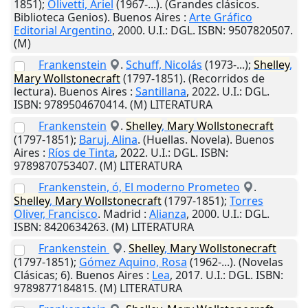
1851);
Olivetti, Ariel
(1967-...). (Grandes clásicos.
Biblioteca Genios).
Buenos Aires
:
Arte Gráfico
Editorial Argentino
,
2000
.
U.I.
: DGL. ISBN: 9507820507.
(M)
Frankenstein
.
Schuff, Nicolás
(1973-...);
Shelley
,
Mary
Wollstonecraft
(1797-1851). (Recorridos de
lectura).
Buenos Aires
:
Santillana
,
2022
.
U.I.
: DGL.
ISBN: 9789504670414. (M) LITERATURA
Frankenstein
.
Shelley
,
Mary
Wollstonecraft
(1797-1851);
Baruj, Alina
. (Huellas. Novela).
Buenos
Aires
:
Ríos de Tinta
,
2022
.
U.I.
: DGL. ISBN:
9789870753407. (M) LITERATURA
Frankenstein, ó, El moderno Prometeo
.
Shelley
,
Mary
Wollstonecraft
(1797-1851);
Torres
Oliver, Francisco
.
Madrid
:
Alianza
,
2000
.
U.I.
: DGL.
ISBN: 8420634263. (M) LITERATURA
Frankenstein
.
Shelley
,
Mary
Wollstonecraft
(1797-1851);
Gómez Aquino, Rosa
(1962-...). (Novelas
Clásicas; 6).
Buenos Aires
:
Lea
,
2017
.
U.I.
: DGL. ISBN:
9789877184815. (M) LITERATURA