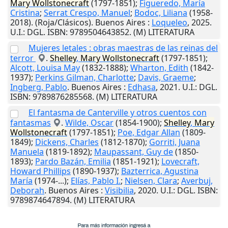
Mary
Wollstonecraft
(1797-1851);
Figueredo, María
Cristina
;
Serrat Crespo, Manuel
;
Bodoc, Liliana
(1958-
2018). (Roja/Clásicos).
Buenos Aires
:
Loqueleo
,
2025
.
U.I.
: DGL. ISBN: 9789504643852. (M) LITERATURA
Mujeres letales : obras maestras de las reinas del
terror
.
Shelley
,
Mary
Wollstonecraft
(1797-1851);
Alcott, Louisa May
(1832-1888);
Wharton, Edith
(1842-
1937);
Perkins Gilman, Charlotte
;
Davis, Graeme
;
Ingberg, Pablo
.
Buenos Aires
:
Edhasa
,
2021
.
U.I.
: DGL.
ISBN: 9789876285568. (M) LITERATURA
El fantasma de Canterville y otros cuentos con
fantasmas
.
Wilde, Oscar
(1854-1900);
Shelley
,
Mary
Wollstonecraft
(1797-1851);
Poe, Edgar Allan
(1809-
1849);
Dickens, Charles
(1812-1870);
Gorriti, Juana
Manuela
(1819-1892);
Maupassant, Guy de
(1850-
1893);
Pardo Bazán, Emilia
(1851-1921);
Lovecraft,
Howard Phillips
(1890-1937);
Bazterrica, Agustina
María
(1974-...);
Elías, Pablo I.
;
Nielsen, Clara
;
Averbuj,
Deborah
.
Buenos Aires
:
Visibilia
,
2020
.
U.I.
: DGL. ISBN:
9789874647894. (M) LITERATURA