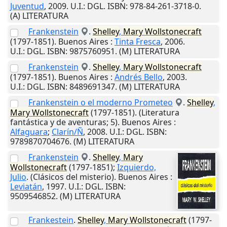
Juventud
,
2009
.
U.I.
: DGL. ISBN: 978-84-261-3718-0.
(A) LITERATURA
Frankenstein
.
Shelley
,
Mary
Wollstonecraft
(1797-1851).
Buenos Aires
:
Tinta Fresca
,
2006
.
U.I.
: DGL. ISBN: 9875760951. (M) LITERATURA
Frankenstein
.
Shelley
,
Mary
Wollstonecraft
(1797-1851).
Buenos Aires
:
Andrés Bello
,
2003
.
U.I.
: DGL. ISBN: 8489691347. (M) LITERATURA
Frankenstein o el moderno Prometeo
.
Shelley
,
Mary
Wollstonecraft
(1797-1851). (Literatura
fantástica y de aventuras; 5).
Buenos Aires
:
Alfaguara
;
Clarín/Ñ
,
2008
.
U.I.
: DGL. ISBN:
9789870704676. (M) LITERATURA
Frankenstein
.
Shelley
,
Mary
Wollstonecraft
(1797-1851);
Izquierdo,
Julio
. (Clásicos del misterio).
Buenos Aires
:
Leviatán
,
1997
.
U.I.
: DGL. ISBN:
9509546852. (M) LITERATURA
Frankestein
.
Shelley
,
Mary
Wollstonecraft
(1797-