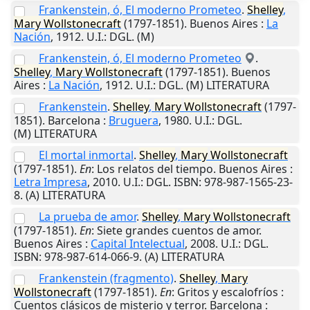
Frankenstein, ó, El moderno Prometeo
.
Shelley
,
Mary
Wollstonecraft
(1797-1851).
Buenos Aires
:
La
Nación
,
1912
.
U.I.
: DGL. (M)
Frankenstein, ó, El moderno Prometeo
.
Shelley
,
Mary
Wollstonecraft
(1797-1851).
Buenos
Aires
:
La Nación
,
1912
.
U.I.
: DGL. (M) LITERATURA
Frankenstein
.
Shelley
,
Mary
Wollstonecraft
(1797-
1851).
Barcelona
:
Bruguera
,
1980
.
U.I.
: DGL.
(M) LITERATURA
El mortal inmortal
.
Shelley
,
Mary
Wollstonecraft
(1797-1851).
En
: Los relatos del tiempo.
Buenos Aires
:
Letra Impresa
,
2010
.
U.I.
: DGL. ISBN: 978-987-1565-23-
8. (A) LITERATURA
La prueba de amor
.
Shelley
,
Mary
Wollstonecraft
(1797-1851).
En
: Siete grandes cuentos de amor.
Buenos Aires
:
Capital Intelectual
,
2008
.
U.I.
: DGL.
ISBN: 978-987-614-066-9. (A) LITERATURA
Frankenstein (fragmento)
.
Shelley
,
Mary
Wollstonecraft
(1797-1851).
En
: Gritos y escalofríos :
Cuentos clásicos de misterio y terror.
Barcelona
: