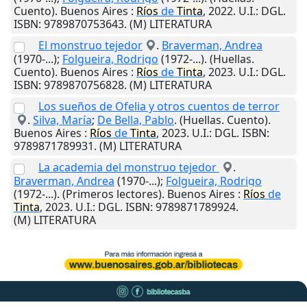
Cuento).
Buenos Aires
:
Ríos
de
Tinta
,
2022
.
U.I.
: DGL.
ISBN: 9789870753643. (M) LITERATURA
El monstruo tejedor
.
Braverman, Andrea
(1970-...);
Folgueira, Rodrigo
(1972-...). (Huellas.
Cuento).
Buenos Aires
:
Ríos
de
Tinta
,
2023
.
U.I.
: DGL.
ISBN: 9789870756828. (M) LITERATURA
Los sueños de Ofelia y otros cuentos de terror
.
Silva, María
;
De Bella, Pablo
. (Huellas. Cuento).
Buenos Aires
:
Ríos
de
Tinta
,
2023
.
U.I.
: DGL. ISBN:
9789871789931. (M) LITERATURA
La academia del monstruo tejedor
.
Braverman, Andrea
(1970-...);
Folgueira, Rodrigo
(1972-...). (Primeros lectores).
Buenos Aires
:
Ríos
de
Tinta
,
2023
.
U.I.
: DGL. ISBN: 9789871789924.
(M) LITERATURA