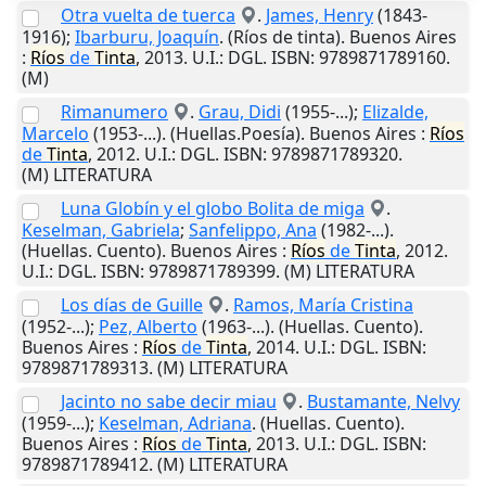
Otra vuelta de tuerca
.
James, Henry
(1843-
1916);
Ibarburu, Joaquín
. (Ríos de tinta).
Buenos Aires
:
Ríos
de
Tinta
,
2013
.
U.I.
: DGL. ISBN: 9789871789160.
(M)
Rimanumero
.
Grau, Didi
(1955-...);
Elizalde,
Marcelo
(1953-...). (Huellas.Poesía).
Buenos Aires
:
Ríos
de
Tinta
,
2012
.
U.I.
: DGL. ISBN: 9789871789320.
(M) LITERATURA
Luna Globín y el globo Bolita de miga
.
Keselman, Gabriela
;
Sanfelippo, Ana
(1982-...).
(Huellas. Cuento).
Buenos Aires
:
Ríos
de
Tinta
,
2012
.
U.I.
: DGL. ISBN: 9789871789399. (M) LITERATURA
Los días de Guille
.
Ramos, María Cristina
(1952-...);
Pez, Alberto
(1963-...). (Huellas. Cuento).
Buenos Aires
:
Ríos
de
Tinta
,
2014
.
U.I.
: DGL. ISBN:
9789871789313. (M) LITERATURA
Jacinto no sabe decir miau
.
Bustamante, Nelvy
(1959-...);
Keselman, Adriana
. (Huellas. Cuento).
Buenos Aires
:
Ríos
de
Tinta
,
2013
.
U.I.
: DGL. ISBN:
9789871789412. (M) LITERATURA