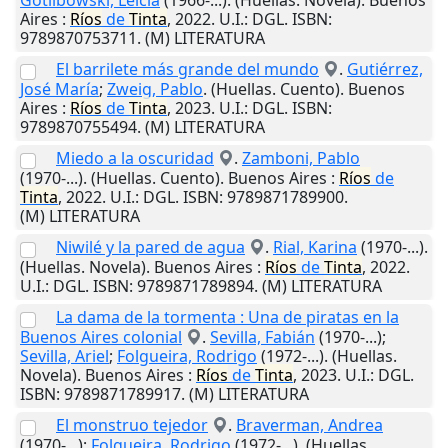
Gotlibowski, Leicia
(1966-...). (Huellas. Novela).
Buenos
Aires
:
Ríos
de
Tinta
,
2022
.
U.I.
: DGL. ISBN:
9789870753711. (M) LITERATURA
El barrilete más grande del mundo
.
Gutiérrez,
José María
;
Zweig, Pablo
. (Huellas. Cuento).
Buenos
Aires
:
Ríos
de
Tinta
,
2023
.
U.I.
: DGL. ISBN:
9789870755494. (M) LITERATURA
Miedo a la oscuridad
.
Zamboni, Pablo
(1970-...). (Huellas. Cuento).
Buenos Aires
:
Ríos
de
Tinta
,
2022
.
U.I.
: DGL. ISBN: 9789871789900.
(M) LITERATURA
Niwilé y la pared de agua
.
Rial, Karina
(1970-...).
(Huellas. Novela).
Buenos Aires
:
Ríos
de
Tinta
,
2022
.
U.I.
: DGL. ISBN: 9789871789894. (M) LITERATURA
La dama de la tormenta : Una de piratas en la
Buenos Aires colonial
.
Sevilla, Fabián
(1970-...);
Sevilla, Ariel
;
Folgueira, Rodrigo
(1972-...). (Huellas.
Novela).
Buenos Aires
:
Ríos
de
Tinta
,
2023
.
U.I.
: DGL.
ISBN: 9789871789917. (M) LITERATURA
El monstruo tejedor
.
Braverman, Andrea
(1970-...);
Folgueira, Rodrigo
(1972-...). (Huellas.