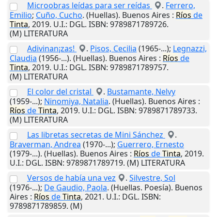
Microobras leídas para ser reídas
.
Ferrero,
Emilio
;
Cuño, Cucho
. (Huellas).
Buenos Aires
:
Ríos
de
Tinta
,
2019
.
U.I.
: DGL. ISBN: 9789871789726.
(M) LITERATURA
Adivinan¡zas!
.
Pisos, Cecilia
(1965-...);
Legnazzi,
Claudia
(1956-...). (Huellas).
Buenos Aires
:
Ríos
de
Tinta
,
2019
.
U.I.
: DGL. ISBN: 9789871789757.
(M) LITERATURA
El color del cristal
.
Bustamante, Nelvy
(1959-...);
Ninomiya, Natalia
. (Huellas).
Buenos Aires
:
Ríos
de
Tinta
,
2019
.
U.I.
: DGL. ISBN: 9789871789733.
(M) LITERATURA
Las libretas secretas de Mini Sánchez
.
Braverman, Andrea
(1970-...);
Guerrero, Ernesto
(1979-...). (Huellas).
Buenos Aires
:
Ríos
de
Tinta
,
2019
.
U.I.
: DGL. ISBN: 9789871789719. (M) LITERATURA
Versos de había una vez
.
Silvestre, Sol
(1976-...);
De Gaudio, Paola
. (Huellas. Poesía).
Buenos
Aires
:
Ríos
de
Tinta
,
2021
.
U.I.
: DGL. ISBN:
9789871789859. (M)