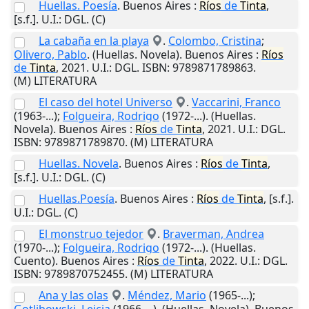
Huellas. Poesía
.
Buenos Aires
:
Ríos
de
Tinta
,
[s.f.]
.
U.I.
: DGL. (C)
La cabaña en la playa
.
Colombo, Cristina
;
Olivero, Pablo
. (Huellas. Novela).
Buenos Aires
:
Ríos
de
Tinta
,
2021
.
U.I.
: DGL. ISBN: 9789871789863.
(M) LITERATURA
El caso del hotel Universo
.
Vaccarini, Franco
(1963-...);
Folgueira, Rodrigo
(1972-...). (Huellas.
Novela).
Buenos Aires
:
Ríos
de
Tinta
,
2021
.
U.I.
: DGL.
ISBN: 9789871789870. (M) LITERATURA
Huellas. Novela
.
Buenos Aires
:
Ríos
de
Tinta
,
[s.f.]
.
U.I.
: DGL. (C)
Huellas.Poesía
.
Buenos Aires
:
Ríos
de
Tinta
,
[s.f.]
.
U.I.
: DGL. (C)
El monstruo tejedor
.
Braverman, Andrea
(1970-...);
Folgueira, Rodrigo
(1972-...). (Huellas.
Cuento).
Buenos Aires
:
Ríos
de
Tinta
,
2022
.
U.I.
: DGL.
ISBN: 9789870752455. (M) LITERATURA
Ana y las olas
.
Méndez, Mario
(1965-...);