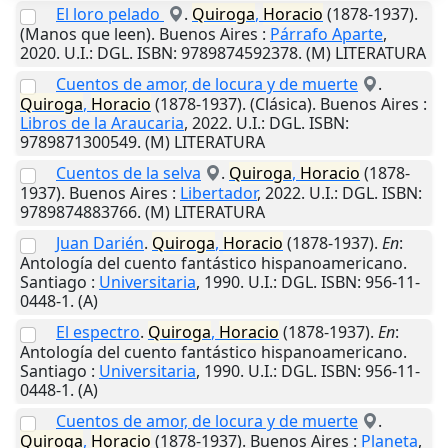
El loro pelado
.
Quiroga
,
Horacio
(1878-1937).
(Manos que leen).
Buenos Aires
:
Párrafo Aparte
,
2020
.
U.I.
: DGL. ISBN: 9789874592378. (M) LITERATURA
Cuentos de amor, de locura y de muerte
.
Quiroga
,
Horacio
(1878-1937). (Clásica).
Buenos Aires
:
Libros de la Araucaria
,
2022
.
U.I.
: DGL. ISBN:
9789871300549. (M) LITERATURA
Cuentos de la selva
.
Quiroga
,
Horacio
(1878-
1937).
Buenos Aires
:
Libertador
,
2022
.
U.I.
: DGL. ISBN:
9789874883766. (M) LITERATURA
Juan Darién
.
Quiroga
,
Horacio
(1878-1937).
En
:
Antología del cuento fantástico hispanoamericano.
Santiago
:
Universitaria
,
1990
.
U.I.
: DGL. ISBN: 956-11-
0448-1. (A)
El espectro
.
Quiroga
,
Horacio
(1878-1937).
En
:
Antología del cuento fantástico hispanoamericano.
Santiago
:
Universitaria
,
1990
.
U.I.
: DGL. ISBN: 956-11-
0448-1. (A)
Cuentos de amor, de locura y de muerte
.
Quiroga
,
Horacio
(1878-1937).
Buenos Aires
:
Planeta
,