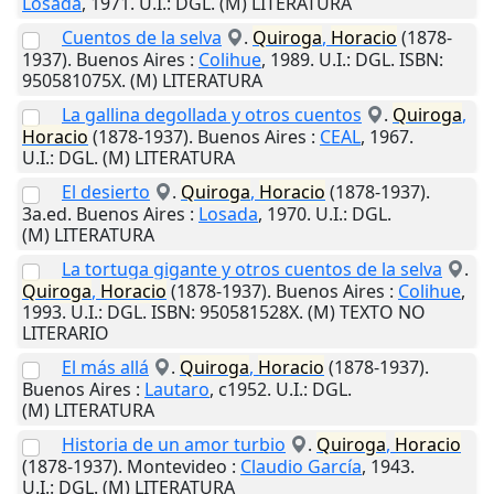
Losada
,
1971
.
U.I.
: DGL. (M) LITERATURA
Cuentos de la selva
.
Quiroga
,
Horacio
(1878-
1937).
Buenos Aires
:
Colihue
,
1989
.
U.I.
: DGL. ISBN:
950581075X. (M) LITERATURA
La gallina degollada y otros cuentos
.
Quiroga
,
Horacio
(1878-1937).
Buenos Aires
:
CEAL
,
1967
.
U.I.
: DGL. (M) LITERATURA
El desierto
.
Quiroga
,
Horacio
(1878-1937).
3a.ed.
Buenos Aires
:
Losada
,
1970
.
U.I.
: DGL.
(M) LITERATURA
La tortuga gigante y otros cuentos de la selva
.
Quiroga
,
Horacio
(1878-1937).
Buenos Aires
:
Colihue
,
1993
.
U.I.
: DGL. ISBN: 950581528X. (M) TEXTO NO
LITERARIO
El más allá
.
Quiroga
,
Horacio
(1878-1937).
Buenos Aires
:
Lautaro
,
c1952
.
U.I.
: DGL.
(M) LITERATURA
Historia de un amor turbio
.
Quiroga
,
Horacio
(1878-1937).
Montevideo
:
Claudio García
,
1943
.
U.I.
: DGL. (M) LITERATURA