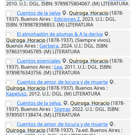
2010
.
U.I.
: DGL. ISBN: 9789875804067. (M) LITERATURA
Cuentos de la selva
.
Quiroga
,
Horacio
(1878-
1937).
Buenos Aires
:
Ediciones Z
,
2023
.
U.I.
: DGL.
ISBN: 9789878398853. (M) LITERATURA
El almohadón de plumas & A la deriva
.
Quiroga
,
Horacio
(1878-1937). (Siempre vivos).
Buenos Aires
:
Gerbera
,
2024
.
U.I.
: DGL. ISBN:
9786319045789. (M) LITERATURA
Cuentos esenciales
.
Quiroga
,
Horacio
(1878-
1937).
Buenos Aires
:
Lea
,
2011
.
U.I.
: DGL. ISBN:
9789876343756. (M) LITERATURA
Cuentos de amor, de locura y de muerte
.
Quiroga
,
Horacio
(1878-1937).
Buenos Aires
:
Kapelusz
,
2012
.
U.I.
: DGL. (M) LITERATURA
Cuentos de la selva.
.
Quiroga
,
Horacio
(1878-
1937).
Buenos Aires
:
Sigmar
,
2022
.
U.I.
: DGL. ISBN:
9789501138474. (M) LITERATURA
Cuentos de amor, de locura y de muerte
.
Quiroga
,
Horacio
(1878-1937). 7a.ed.
Buenos Aires
: