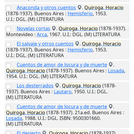
Anaconda y otros cuentos
.
Quiroga
,
Horacio
(1878-1937).
Buenos Aires
:
Hemisferio
,
1953
.
U.I.
: DGL. (M) LITERATURA
Novelas cortas
.
Quiroga
,
Horacio
(1878-1937).
Montevideo
:
Arca
,
1967
.
U.I.
: DGL. (M) LITERATURA
El salvaje y otros cuentos
.
Quiroga
,
Horacio
(1878-1937).
Buenos Aires
:
Hemisferio
,
1953
.
U.I.
: DGL. (M) LITERATURA
Cuentos de amor, de locura y de muerte
.
Quiroga
,
Horacio
(1878-1937).
Buenos Aires
:
Losada
,
1954
.
U.I.
: DGL. (M) LITERATURA
Los desterrados
.
Quiroga
,
Horacio
(1878-
1937).
Buenos Aires
:
Lautaro
,
1950
.
U.I.
: DGL.
(M) LITERATURA
Cuentos de amor, de locura y de muerte
.
Quiroga
,
Horacio
(1878-1937). 21a.ed.
Buenos Aires
:
Losada
,
1988
.
U.I.
: DGL. ISBN: 9500301660.
(M) LITERATURA
El desierto
.
Quiroga
,
Horacio
(1878-1937).