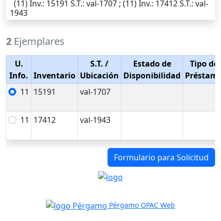
(11)
Inv.
: 15191
S.T.
: val-1707 ; (11)
Inv.
: 17412
S.T.
: val-
1943
2
Ejemplares
U.
S.T.
/
Estado de
Tipo de
Info.
Inventario
Ubicación
Disponibilidad
Préstam
11
15191
val-1707
11
17412
val-1943
Formulario para Solicitud
Pérgamo OPAC Web