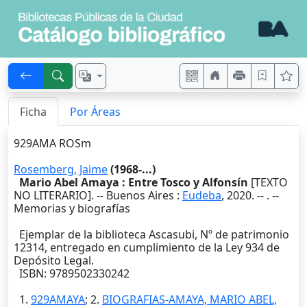
Ficha
Por Áreas
929AMA ROSm
Rosemberg, Jaime
(1968-...)
Mario Abel Amaya : Entre Tosco y Alfonsín
[TEXTO
NO LITERARIO]. --
Buenos Aires
:
Eudeba
,
2020
. --
. --
Memorias y biografías
Ejemplar de la biblioteca Ascasubi, Nº de patrimonio
12314, entregado en cumplimiento de la Ley 934 de
Depósito Legal.
ISBN: 9789502330242
1.
929AMAYA
; 2.
BIOGRAFIAS-AMAYA, MARIO ABEL,