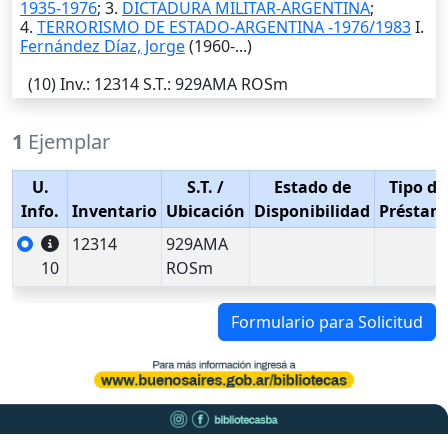
1935-1976
; 3.
DICTADURA MILITAR-ARGENTINA
;
4.
TERRORISMO DE ESTADO-ARGENTINA -1976/1983
I.
Fernández Díaz, Jorge
(1960-...)
(10)
Inv.
: 12314
S.T.
: 929AMA ROSm
1
Ejemplar
U.
S.T.
/
Estado de
Tipo de
Info.
Inventario
Ubicación
Disponibilidad
Préstam
12314
929AMA
10
ROSm
Formulario para Solicitud