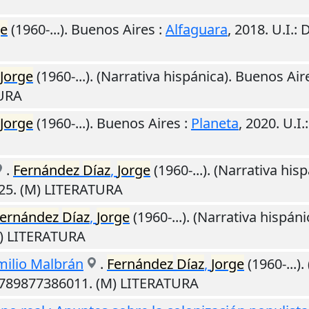
ge
(1960-...).
Buenos Aires
:
Alfaguara
,
2018
.
U.I.
: 
Jorge
(1960-...). (Narrativa hispánica).
Buenos Air
TURA
Jorge
(1960-...).
Buenos Aires
:
Planeta
,
2020
.
U.I.
.
Fernández
Díaz
,
Jorge
(1960-...). (Narrativa his
25. (M) LITERATURA
ernández
Díaz
,
Jorge
(1960-...). (Narrativa hispáni
M) LITERATURA
milio Malbrán
.
Fernández
Díaz
,
Jorge
(1960-...)
9789877386011. (M) LITERATURA