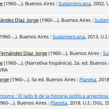
ge
(1960-...).
Buenos Aires
:
Sudamericana
,
2002
.
U
nández
Díaz
,
Jorge
(1960-...).
Buenos Aires
:
Sudam
1960-...).
Buenos Aires
:
Sudamericana
,
2013
.
U.I.
Fernández
Díaz
,
Jorge
(1960-...).
Buenos Aires
:
Su
ge
(1960-...). (Narrativa hispánica). 2a. ed.
Buenos 
TURA
orge
(1960-...). 5a ed.
Buenos Aires
:
Planeta
,
201
ismo : El lado B de la historia política argentin
960-...).
Buenos Aires
:
Planeta
,
2018
.
U.I.
: DGL. 