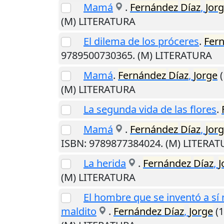
Mamá
.
Fernández
Díaz
,
Jor
(M) LITERATURA
El dilema de los próceres
.
Fer
9789500730365. (M) LITERATURA
Mamá
.
Fernández
Díaz
,
Jorge
(
(M) LITERATURA
La segunda vida de las flores
.
Mamá
.
Fernández
Díaz
,
Jor
ISBN: 9789877384024. (M) LITERA
La herida
.
Fernández
Díaz
,
J
(M) LITERATURA
El hombre que se inventó a sí m
maldito
.
Fernández
Díaz
,
Jorge
(1