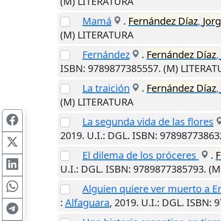
(M) LITERATURA
Mamá
.
Fernández
Díaz
,
Jor
(M) LITERATURA
Fernández
.
Fernández
Díaz
,
ISBN: 9789877385557. (M) LITERA
La traición
.
Fernández
Díaz
,
(M) LITERATURA
La segunda vida de las flores
2019
.
U.I.
: DGL. ISBN: 97898773863
El dilema de los próceres
.
F
U.I.
: DGL. ISBN: 9789877385793. (
Alguien quiere ver muerto a E
:
Alfaguara
,
2019
.
U.I.
: DGL. ISBN: 