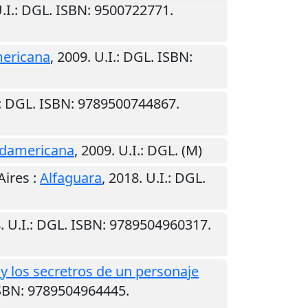
.I.
: DGL. ISBN: 9500722771.
ericana
,
2009
.
U.I.
: DGL. ISBN:
: DGL. ISBN: 9789500744867.
damericana
,
2009
.
U.I.
: DGL. (M)
Aires
:
Alfaguara
,
2018
.
U.I.
: DGL.
8
.
U.I.
: DGL. ISBN: 9789504960317.
a y los secretros de un personaje
ISBN: 9789504964445.