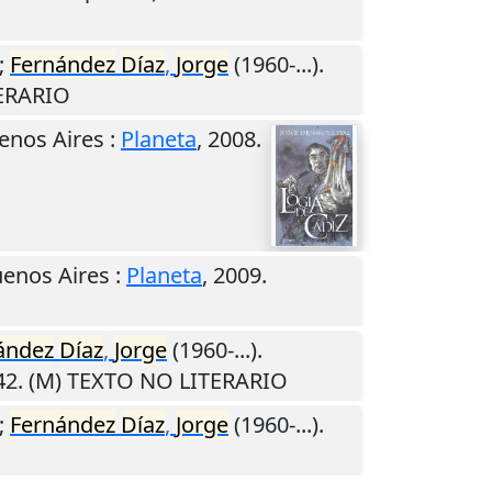
;
Fernández
Díaz
,
Jorge
(1960-...).
TERARIO
enos Aires
:
Planeta
,
2008
.
enos Aires
:
Planeta
,
2009
.
ández
Díaz
,
Jorge
(1960-...).
42. (M) TEXTO NO LITERARIO
);
Fernández
Díaz
,
Jorge
(1960-...).