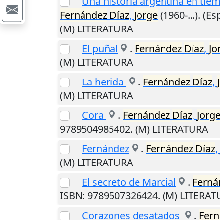
Una historia argentina en tiem
Fernández
Díaz
,
Jorge
(1960-...). (E
(M) LITERATURA
El puñal
.
Fernández
Díaz
,
Jo
(M) LITERATURA
La herida
.
Fernández
Díaz
,
(M) LITERATURA
Cora
.
Fernández
Díaz
,
Jorg
9789504985402. (M) LITERATURA
Fernández
.
Fernández
Díaz
,
(M) LITERATURA
El secreto de Marcial
.
Ferná
ISBN: 9789507326424. (M) LITERA
Corazones desatados
.
Fern