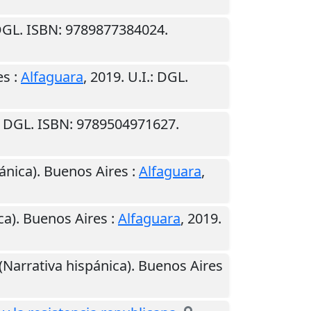
DGL. ISBN: 9789877384024.
es
:
Alfaguara
,
2019
.
U.I.
: DGL.
: DGL. ISBN: 9789504971627.
pánica).
Buenos Aires
:
Alfaguara
,
ca).
Buenos Aires
:
Alfaguara
,
2019
.
. (Narrativa hispánica).
Buenos Aires