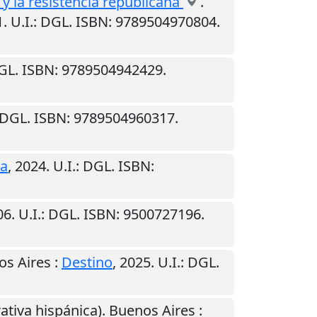
 y la resistencia republicana
.
1
.
U.I.
: DGL. ISBN: 9789504970804.
DGL. ISBN: 9789504942429.
 DGL. ISBN: 9789504960317.
ta
,
2024
.
U.I.
: DGL. ISBN:
06
.
U.I.
: DGL. ISBN: 9500727196.
os Aires
:
Destino
,
2025
.
U.I.
: DGL.
rativa hispánica).
Buenos Aires
: