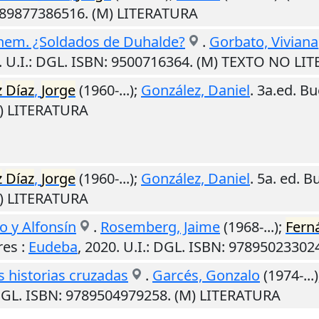
789877386516. (M) LITERATURA
nem. ¿Soldados de Duhalde?
.
Gorbato, Viviana
.
U.I.
: DGL. ISBN: 9500716364. (M) TEXTO NO LI
z
Díaz
,
Jorge
(1960-...);
González, Daniel
. 3a.ed.
Bu
M) LITERATURA
z
Díaz
,
Jorge
(1960-...);
González, Daniel
. 5a. ed.
Bu
M) LITERATURA
o y Alfonsín
.
Rosemberg, Jaime
(1968-...);
Fern
res
:
Eudeba
,
2020
.
U.I.
: DGL. ISBN: 97895023302
s historias cruzadas
.
Garcés, Gonzalo
(1974-...
DGL. ISBN: 9789504979258. (M) LITERATURA