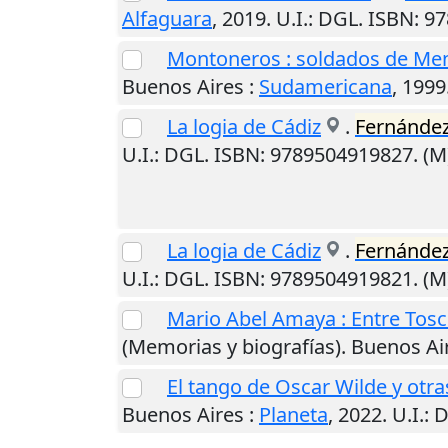
Alfaguara
,
2019
.
U.I.
: DGL. ISBN: 9
Montoneros : soldados de Me
Buenos Aires
:
Sudamericana
,
1999
La logia de Cádiz
.
Fernánde
U.I.
: DGL. ISBN: 9789504919827. (
La logia de Cádiz
.
Fernánde
U.I.
: DGL. ISBN: 9789504919821. (
Mario Abel Amaya : Entre Tosc
(Memorias y biografías).
Buenos Ai
El tango de Oscar Wilde y otra
Buenos Aires
:
Planeta
,
2022
.
U.I.
: 