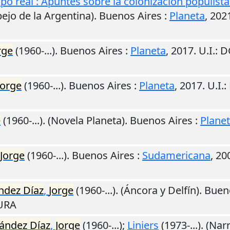
po real : Apuntes sobre la colonización populista
spejo de la Argentina).
Buenos Aires
:
Planeta
,
202
rge
(1960-...).
Buenos Aires
:
Planeta
,
2017
.
U.I.
: 
Jorge
(1960-...).
Buenos Aires
:
Planeta
,
2017
.
U.I.
:
e
(1960-...). (Novela Planeta).
Buenos Aires
:
Plane
Jorge
(1960-...).
Buenos Aires
:
Sudamericana
,
20
ndez
Díaz
,
Jorge
(1960-...). (Áncora y Delfín).
Buen
TURA
ández
Díaz
,
Jorge
(1960-...);
Liniers
(1973-...). (Nar