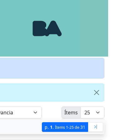
Ítems
p.
1
.
31
Ítems 1-25 de