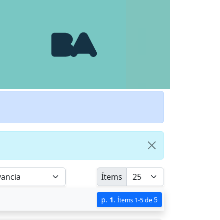
Ítems
p.
1
.
5
Ítems 1-5 de