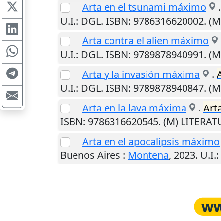
Arta en el tsunami máximo
U.I.
: DGL. ISBN: 9786316620002. (
Arta contra el alien máximo
U.I.
: DGL. ISBN: 9789878940991. (
Arta y la invasión máxima
.
U.I.
: DGL. ISBN: 9789878940847. (
Arta en la lava máxima
.
Art
ISBN: 9786316620545. (M) LITERA
Arta en el apocalipsis máximo
Buenos Aires
:
Montena
,
2023
.
U.I.
: