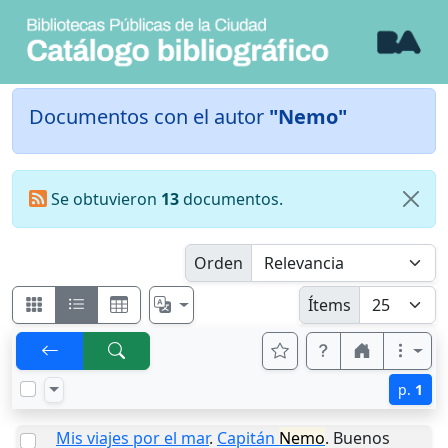
Documentos con el autor
"Nemo"
Se obtuvieron
13
documentos.
Orden
Ítems
p.
1
Mis viajes por el mar
.
Capitán
Nemo
.
Buenos