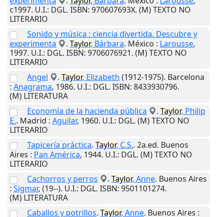
experimenta
.
Taylor
, Bárbara
.
México
:
Larousse
,
c1997
.
U.I.
: DGL. ISBN: 970607693X. (M) TEXTO NO
LITERARIO
Sonido y música : ciencia divertida. Descubre y
experimenta
.
Taylor
, Bárbara
.
México
:
Larousse
,
1997
.
U.I.
: DGL. ISBN: 9706076921. (M) TEXTO NO
LITERARIO
Angel
.
Taylor
, Elizabeth
(1912-1975).
Barcelona
:
Anagrama
,
1986
.
U.I.
: DGL. ISBN: 8433930796.
(M) LITERATURA
Economía de la hacienda pública
.
Taylor
, Philip
E.
.
Madrid
:
Aguilar
,
1960
.
U.I.
: DGL. (M) TEXTO NO
LITERARIO
Tapicería práctica
.
Taylor
, C.S.
. 2a.ed.
Buenos
Aires
:
Pan América
,
1944
.
U.I.
: DGL. (M) TEXTO NO
LITERARIO
Cachorros y perros
.
Taylor
, Anne
.
Buenos Aires
:
Sigmar
,
(19--)
.
U.I.
: DGL. ISBN: 9501101274.
(M) LITERATURA
Caballos y potrillos
.
Taylor
, Anne
.
Buenos Aires
: