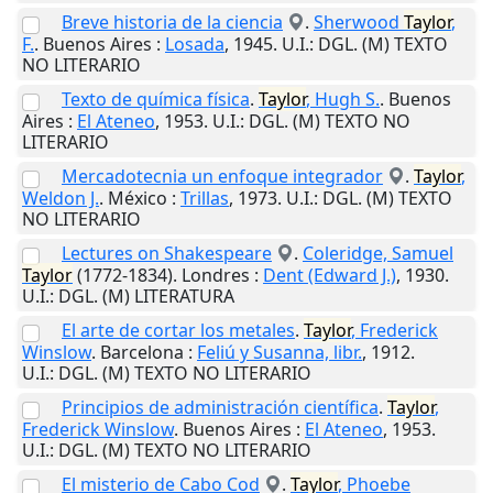
Breve historia de la ciencia
.
Sherwood
Taylor
,
F.
.
Buenos Aires
:
Losada
,
1945
.
U.I.
: DGL. (M) TEXTO
NO LITERARIO
Texto de química física
.
Taylor
, Hugh S.
.
Buenos
Aires
:
El Ateneo
,
1953
.
U.I.
: DGL. (M) TEXTO NO
LITERARIO
Mercadotecnia un enfoque integrador
.
Taylor
,
Weldon J.
.
México
:
Trillas
,
1973
.
U.I.
: DGL. (M) TEXTO
NO LITERARIO
Lectures on Shakespeare
.
Coleridge, Samuel
Taylor
(1772-1834).
Londres
:
Dent (Edward J.)
,
1930
.
U.I.
: DGL. (M) LITERATURA
El arte de cortar los metales
.
Taylor
, Frederick
Winslow
.
Barcelona
:
Feliú y Susanna, libr.
,
1912
.
U.I.
: DGL. (M) TEXTO NO LITERARIO
Principios de administración científica
.
Taylor
,
Frederick Winslow
.
Buenos Aires
:
El Ateneo
,
1953
.
U.I.
: DGL. (M) TEXTO NO LITERARIO
El misterio de Cabo Cod
.
Taylor
, Phoebe