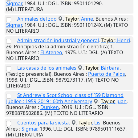
Sigmar
,
1984
.
U.I.
: DGL. ISBN: 9501101290.
(M) LITERATURA
Animales del zoo
.
Taylor
, Anne
.
Buenos Aires
:
Sigmar
,
1984
.
U.I.
: DGL. ISBN: 950110124X. (M) TEXTO
NO LITERARIO
Administración industrial y general
.
Taylor
, Henri
.
En
: Principios de la administración cientifica; 1.
Buenos Aires
:
El Ateneo
,
1975
.
U.I.
: DGL. (A) TEXTO
NO LITERARIO
Las casas de los animales
.
Taylor
, Bárbara
.
(Testigo presencial).
Buenos Aires
:
Puerto de Palos
,
1998
.
U.I.
: DGL. ISBN: 9879273117. (M) TEXTO NO
LITERARIO
St Andrew´s Scot School class of ´59 Diamond
Jubilee : 1959-2019 : 60th Anniversary
.
Taylor
, Juan
.
Buenos Aires
:
Dunken
,
2019
.
U.I.
: DGL. ISBN:
9789878502885. (M) TEXTO NO LITERARIO
Cuentos para la siesta.
.
Taylor
, Lis
.
Buenos
Aires
:
Sigmar
,
1996
.
U.I.
: DGL. ISBN: 9789501111637.
(M) LITERATURA