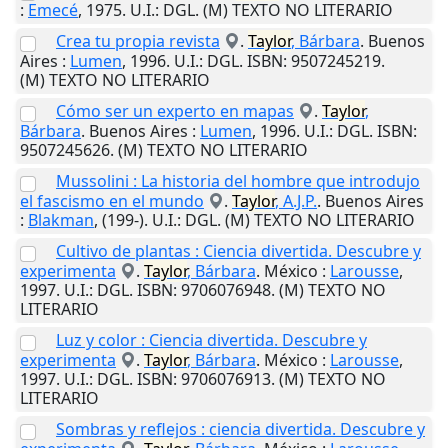
:
Emecé
,
1975
.
U.I.
: DGL. (M) TEXTO NO LITERARIO
Crea tu propia revista
.
Taylor
, Bárbara
.
Buenos
Aires
:
Lumen
,
1996
.
U.I.
: DGL. ISBN: 9507245219.
(M) TEXTO NO LITERARIO
Cómo ser un experto en mapas
.
Taylor
,
Bárbara
.
Buenos Aires
:
Lumen
,
1996
.
U.I.
: DGL. ISBN:
9507245626. (M) TEXTO NO LITERARIO
Mussolini : La historia del hombre que introdujo
el fascismo en el mundo
.
Taylor
, A.J.P.
.
Buenos Aires
:
Blakman
,
(199-)
.
U.I.
: DGL. (M) TEXTO NO LITERARIO
Cultivo de plantas : Ciencia divertida. Descubre y
experimenta
.
Taylor
, Bárbara
.
México
:
Larousse
,
1997
.
U.I.
: DGL. ISBN: 9706076948. (M) TEXTO NO
LITERARIO
Luz y color : Ciencia divertida. Descubre y
experimenta
.
Taylor
, Bárbara
.
México
:
Larousse
,
1997
.
U.I.
: DGL. ISBN: 9706076913. (M) TEXTO NO
LITERARIO
Sombras y reflejos : ciencia divertida. Descubre y