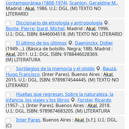
contemporánea (1868-1974)
.
Scanlon, Geraldine M.
.
Madrid
:
Akal
,
1986
.
U.I.
: DGL. (M) TEXTO NO
LITERARIO
Diccionario de etnología y antropología
.
Bonte, Pierre
;
Izard, Michel
.
Madrid
:
Akal
,
1996
.
U.I.
: DGL. ISBN: 8446004518. (M) TEXTO NO LITERARIO
El último de los últimos
.
Daeninckx, Didier
(1949-...). (Básica de bolsillo. Negra; 188).
Madrid
:
Akal
,
2011
.
U.I.
: DGL. ISBN: 9788446028369.
(M) LITERATURA
Sortilegios de la memoria y el olvido
.
Bauzá,
Hugo Francisco
. (Inter Pares).
Buenos Aires
:
Akal
,
2015
.
U.I.
: DGL. ISBN: 9789874544445. (M) TEXTO NO
LITERARIO
Huellas que regresan. Sobre la naturaleza, la
infancia, los viajes y los libros
.
Forster, Ricardo
(1957-...). (Inter Pares).
Buenos Aires
:
Akal
,
2018
.
U.I.
: DGL. ISBN: 9789874683205. (M) LITERATURA
Inter Pares
.
Buenos Aires
:
Akal
,
[s.f.]
.
U.I.
: DGL.
(C)