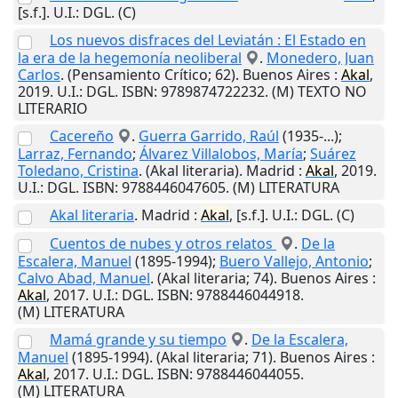
[s.f.]
.
U.I.
: DGL. (C)
Los nuevos disfraces del Leviatán : El Estado en
la era de la hegemonía neoliberal
.
Monedero, Juan
Carlos
. (Pensamiento Crítico; 62).
Buenos Aires
:
Akal
,
2019
.
U.I.
: DGL. ISBN: 9789874722232. (M) TEXTO NO
LITERARIO
Cacereño
.
Guerra Garrido, Raúl
(1935-...);
Larraz, Fernando
;
Álvarez Villalobos, María
;
Suárez
Toledano, Cristina
. (Akal literaria).
Madrid
:
Akal
,
2019
.
U.I.
: DGL. ISBN: 9788446047605. (M) LITERATURA
Akal literaria
.
Madrid
:
Akal
,
[s.f.]
.
U.I.
: DGL. (C)
Cuentos de nubes y otros relatos
.
De la
Escalera, Manuel
(1895-1994);
Buero Vallejo, Antonio
;
Calvo Abad, Manuel
. (Akal literaria; 74).
Buenos Aires
:
Akal
,
2017
.
U.I.
: DGL. ISBN: 9788446044918.
(M) LITERATURA
Mamá grande y su tiempo
.
De la Escalera,
Manuel
(1895-1994). (Akal literaria; 71).
Buenos Aires
:
Akal
,
2017
.
U.I.
: DGL. ISBN: 9788446044055.
(M) LITERATURA