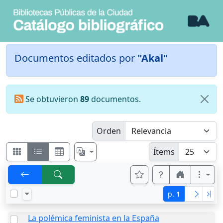
Documentos editados por
"Akal"
Se obtuvieron
89
documentos.
Orden
Ítems
p.
1
La polémica feminista en la España