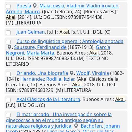
Poesía
.
Maiacovski, Vladimir Vladimirovitch
;
Armiño, Mauro
. (Juan Gelman; 74).
[Buenos Aires]
:
Akal
,
[2014]
.
U.I.
: DGL. ISBN: 9789874544438.
(M) LITERATURA
Juan Gelman
.
[s.l.]
:
Akal
,
[s.f.]
.
U.I.
: DGL. (C)
Curso de lingüística general : Antología anotada
.
Saussure, Ferdinand de
(1857-1913);
García
Negroni, María Marta
.
Buenos Aires
:
Akal
,
2018
.
U.I.
: DGL. ISBN: 9789874683243. (M) TEXTO NO
LITERARIO
Orlando. Una biografía
.
Woolf, Virginia
(1882-
1941);
Hernández Rodilla, Itziar
. (Akal Clásicos de la
Literatura; 17).
Buenos Aires
:
Akal
,
2018
.
U.I.
: DGL.
ISBN: 9789874683229. (M) LITERATURA
Akal Clásicos de la Literatura
.
Buenos Aires
:
Akal
,
[s.f.]
.
U.I.
: DGL. (C)
El matriarcado : Una investigación sobre la
ginecocracia en el mundo antiguo según su
naturaleza religiosa y jurídica.
.
Bachofen, Johann
Jacob
(1815-1887);
Llinares García, Maria del Mar
.