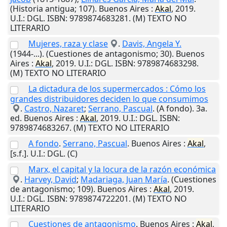
(Historia antigua; 107).
Buenos Aires
:
Akal
,
2019
.
U.I.
: DGL. ISBN: 9789874683281. (M) TEXTO NO
LITERARIO
Mujeres, raza y clase
.
Davis, Angela Y.
(1944-...). (Cuestiones de antagonismo; 30).
Buenos
Aires
:
Akal
,
2019
.
U.I.
: DGL. ISBN: 9789874683298.
(M) TEXTO NO LITERARIO
La dictadura de los supermercados : Cómo los
grandes distribuidores deciden lo que consumimos
.
Castro, Nazaret
;
Serrano, Pascual
. (A fondo). 3a.
ed.
Buenos Aires
:
Akal
,
2019
.
U.I.
: DGL. ISBN:
9789874683267. (M) TEXTO NO LITERARIO
A fondo
.
Serrano, Pascual
.
Buenos Aires
:
Akal
,
[s.f.]
.
U.I.
: DGL. (C)
Marx, el capital y la locura de la razón económica
.
Harvey, David
;
Madariaga, Juan María
. (Cuestiones
de antagonismo; 109).
Buenos Aires
:
Akal
,
2019
.
U.I.
: DGL. ISBN: 9789874722201. (M) TEXTO NO
LITERARIO
Cuestiones de antagonismo
.
Buenos Aires
:
Akal
,