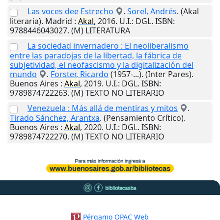
Las voces dee Estrecho
.
Sorel, Andrés
. (Akal
literaria).
Madrid
:
Akal
,
2016
.
U.I.
: DGL. ISBN:
9788446043027. (M) LITERATURA
La sociedad invernadero : El neoliberalismo
entre las paradojas de la libertad, la fábrica de
subjetividad, el neofascismo y la digitalización del
mundo
.
Forster, Ricardo
(1957-...). (Inter Pares).
Buenos Aires
:
Akal
,
2019
.
U.I.
: DGL. ISBN:
9789874722263. (M) TEXTO NO LITERARIO
Venezuela : Más allá de mentiras y mitos
.
Tirado Sánchez, Arantxa
. (Pensamiento Crítico).
Buenos Aires
:
Akal
,
2020
.
U.I.
: DGL. ISBN:
9789874722270. (M) TEXTO NO LITERARIO
Pérgamo OPAC Web