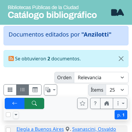
Documentos editados por
"Anzilotti"
Se obtuvieron
2
documentos.
Orden
Ítems
p.
1
Elegía a Buenos Aires
.
Svanascini, Osvaldo