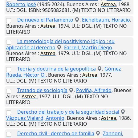
Roberto José
(1945-2024).
Buenos Aires
:
Astrea
,
1988
.
U.I.
: DGL. ISBN: 9505082681. (M) TEXTO NO LITERARIO
De nuevo el Parlamento
.
Eichelbaum, Horacio
.
Buenos Aires
:
Astrea
,
1974
.
U.I.
: DGL. (M) TEXTO NO
LITERARIO
La metodología del positivismo lógico : su
aplicación al derecho
.
Farrell, Martín Diego
.
Buenos Aires
:
Astrea
,
1979
.
U.I.
: DGL. (M) TEXTO NO
LITERARIO
Teoría y doctrina de la geopolítica
.
Gómez
Rueda, Héctor O.
.
Buenos Aires
:
Astrea
,
1977
.
U.I.
: DGL. (M) TEXTO NO LITERARIO
Tratado de sociología
.
Poviña, Alfredo
.
Buenos
Aires
:
Astrea
,
1977
.
U.I.
: DGL. (M) TEXTO NO
LITERARIO
Derecho del trabajo y de la seguridad social
.
Vázquez Vialard, Antonio
.
Buenos Aires
:
Astrea
,
1986
.
U.I.
: DGL. (M) TEXTO NO LITERARIO
Derecho civil : derecho de familia
.
Zannoni,