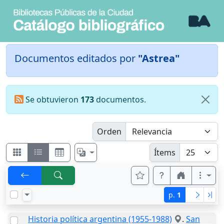
Documentos editados por
"Astrea"
Se obtuvieron
173
documentos.
Orden
Ítems
p.
1
Historia política argentina (1955-1988)
.
San