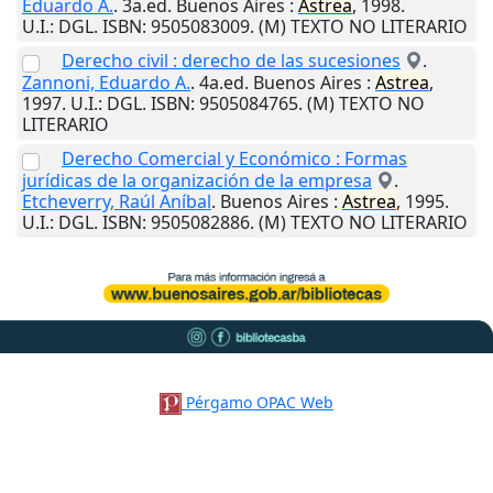
Eduardo A.
. 3a.ed.
Buenos Aires
:
Astrea
,
1998
.
U.I.
: DGL. ISBN: 9505083009. (M) TEXTO NO LITERARIO
Derecho civil : derecho de las sucesiones
.
Zannoni, Eduardo A.
. 4a.ed.
Buenos Aires
:
Astrea
,
1997
.
U.I.
: DGL. ISBN: 9505084765. (M) TEXTO NO
LITERARIO
Derecho Comercial y Económico : Formas
jurídicas de la organización de la empresa
.
Etcheverry, Raúl Aníbal
.
Buenos Aires
:
Astrea
,
1995
.
U.I.
: DGL. ISBN: 9505082886. (M) TEXTO NO LITERARIO
Pérgamo OPAC Web