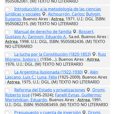
9505082061. (M) TEXTO NO LITERARIO
Introducción a la metodología de las ciencias
jurídicas y sociales
.
Alchourrón, Carlos
;
Bulygin,
Eugenio
.
Buenos Aires
:
Astrea
,
1971
.
U.I.
: DGL. ISBN:
9505082215. (M) TEXTO NO LITERARIO
Manual de derecho de familia
.
Bossert,
Gustavo A.
;
Zannoni, Eduardo A.
. 5a.ed.
Buenos Aires
:
Astrea
,
1998
.
U.I.
: DGL. ISBN: 9505082436. (M) TEXTO
NO LITERARIO
La lucha por la Constitución (1820-1853)
.
Ruiz
Moreno, Isidoro J.
(1934-...).
Buenos Aires
:
Astrea
,
1976
.
U.I.
: DGL. (M) TEXTO NO LITERARIO
La Argentina ilusionada (1922-1930)
.
Alén
Lascano, Luis C.
;
Luna, Félix
(1925-2009).
Buenos Aires
:
Astrea
,
1975
.
U.I.
: DGL. (M) TEXTO NO LITERARIO
Reforma del Estado y privatizaciones
.
Dromi,
Roberto José
(1945-2024);
Fanelli Evnas, Guillermo
;
Mertehikian, Eduardo
.
Buenos Aires
:
Astrea
,
1991
.
U.I.
: DGL. ISBN: 9505083459. (M) TEXTO NO LITERARIO
Presupuesto y cuenta de inversión
.
Dromi,