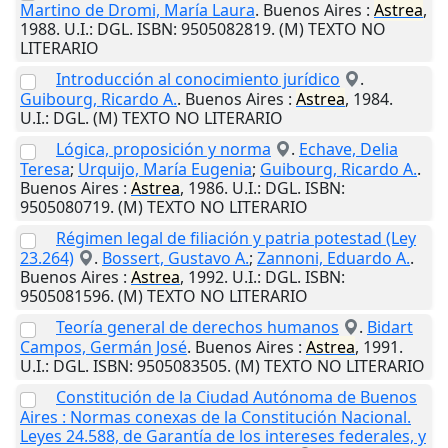
Martino de Dromi, María Laura
.
Buenos Aires
:
Astrea
,
1988
.
U.I.
: DGL. ISBN: 9505082819. (M) TEXTO NO
LITERARIO
Introducción al conocimiento jurídico
.
Guibourg, Ricardo A.
.
Buenos Aires
:
Astrea
,
1984
.
U.I.
: DGL. (M) TEXTO NO LITERARIO
Lógica, proposición y norma
.
Echave, Delia
Teresa
;
Urquijo, María Eugenia
;
Guibourg, Ricardo A.
.
Buenos Aires
:
Astrea
,
1986
.
U.I.
: DGL. ISBN:
9505080719. (M) TEXTO NO LITERARIO
Régimen legal de filiación y patria potestad (Ley
23.264)
.
Bossert, Gustavo A.
;
Zannoni, Eduardo A.
.
Buenos Aires
:
Astrea
,
1992
.
U.I.
: DGL. ISBN:
9505081596. (M) TEXTO NO LITERARIO
Teoría general de derechos humanos
.
Bidart
Campos, Germán José
.
Buenos Aires
:
Astrea
,
1991
.
U.I.
: DGL. ISBN: 9505083505. (M) TEXTO NO LITERARIO
Constitución de la Ciudad Autónoma de Buenos
Aires : Normas conexas de la Constitución Nacional.
Leyes 24.588, de Garantía de los intereses federales, y