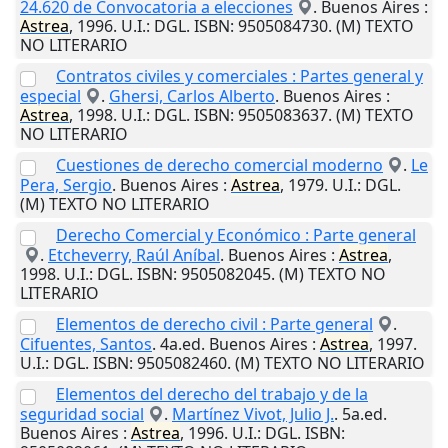
24.620 de Convocatoria a elecciones
.
Buenos Aires
:
Astrea
,
1996
.
U.I.
: DGL. ISBN: 9505084730. (M) TEXTO
NO LITERARIO
Contratos civiles y comerciales : Partes general y
especial
.
Ghersi, Carlos Alberto
.
Buenos Aires
:
Astrea
,
1998
.
U.I.
: DGL. ISBN: 9505083637. (M) TEXTO
NO LITERARIO
Cuestiones de derecho comercial moderno
.
Le
Pera, Sergio
.
Buenos Aires
:
Astrea
,
1979
.
U.I.
: DGL.
(M) TEXTO NO LITERARIO
Derecho Comercial y Económico : Parte general
.
Etcheverry, Raúl Aníbal
.
Buenos Aires
:
Astrea
,
1998
.
U.I.
: DGL. ISBN: 9505082045. (M) TEXTO NO
LITERARIO
Elementos de derecho civil : Parte general
.
Cifuentes, Santos
. 4a.ed.
Buenos Aires
:
Astrea
,
1997
.
U.I.
: DGL. ISBN: 9505082460. (M) TEXTO NO LITERARIO
Elementos del derecho del trabajo y de la
seguridad social
.
Martínez Vivot, Julio J.
. 5a.ed.
Buenos Aires
:
Astrea
,
1996
.
U.I.
: DGL. ISBN: