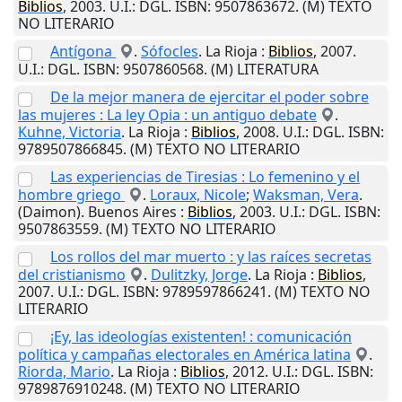
Biblios
,
2003
.
U.I.
: DGL. ISBN: 9507863672. (M) TEXTO
NO LITERARIO
Antígona
.
Sófocles
.
La Rioja
:
Biblios
,
2007
.
U.I.
: DGL. ISBN: 9507860568. (M) LITERATURA
De la mejor manera de ejercitar el poder sobre
las mujeres : La ley Opia : un antiguo debate
.
Kuhne, Victoria
.
La Rioja
:
Biblios
,
2008
.
U.I.
: DGL. ISBN:
9789507866845. (M) TEXTO NO LITERARIO
Las experiencias de Tiresias : Lo femenino y el
hombre griego
.
Loraux, Nicole
;
Waksman, Vera
.
(Daimon).
Buenos Aires
:
Biblios
,
2003
.
U.I.
: DGL. ISBN:
9507863559. (M) TEXTO NO LITERARIO
Los rollos del mar muerto : y las raíces secretas
del cristianismo
.
Dulitzky, Jorge
.
La Rioja
:
Biblios
,
2007
.
U.I.
: DGL. ISBN: 9789597866241. (M) TEXTO NO
LITERARIO
¡Ey, las ideologías existenten! : comunicación
política y campañas electorales en América latina
.
Riorda, Mario
.
La Rioja
:
Biblios
,
2012
.
U.I.
: DGL. ISBN:
9789876910248. (M) TEXTO NO LITERARIO