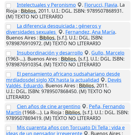
Intelectuales y Peronismo
.
Fiorucci, Flavia
.
La
Rioja
:
Biblios
,
2011
.
U.I.
: DGL. ISBN: 9789507868931.
(M) TEXTO NO LITERARIO
La diferencia desquiciada : géneros y
diversidades sexuales
.
Fernandez, Ana María
.
Buenos Aires
:
Biblios
,
[s.f.]
.
U.I.
: DGL. ISBN:
9789876910972. (M) TEXTO NO LITERARIO
Insubordinación y desarrollo
.
Gullo, Marcelo
(1963-...).
Buenos Aires
:
Biblios
,
[s.f.]
.
U.I.
: DGL. ISBN:
9789876910354. (M) TEXTO NO LITERARIO
El pensamiento africano sudsahariano desde
mrdiadosdel siglo XIX hasta la actualidad
.
Devés
Valdés, Eduardo
.
Buenos Aires
:
Biblios
,
2011
.
U.I.
: DGL. ISBN: 9789507868450. (M) TEXTO NO
LITERARIO
Cien años de cine argentino
.
Peña, Fernando
Martín
(1968-...).
La Rioja
:
Biblios
,
[s.f.]
.
U.I.
: DGL. ISBN:
9789507869419. (M) TEXTO NO LITERARIO
Mis cuarenta años con Torcuato Di Tella : vida e
ideas de un pensador irreverente
.
Buenos Aires
: