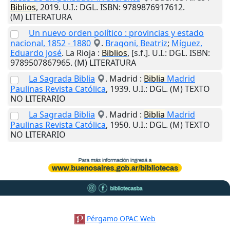
Biblios
,
2019
.
U.I.
: DGL. ISBN: 9789876917612.
(M) LITERATURA
Un nuevo orden político : provincias y estado
nacional, 1852 - 1880
.
Bragoni, Beatriz
;
Míguez,
Eduardo José
.
La Rioja
:
Biblios
,
[s.f.]
.
U.I.
: DGL. ISBN:
9789507867965. (M) LITERATURA
La Sagrada Biblia
.
Madrid
:
Biblia
Madrid
Paulinas Revista Católica
,
1939
.
U.I.
: DGL. (M) TEXTO
NO LITERARIO
La Sagrada Biblia
.
Madrid
:
Biblia
Madrid
Paulinas Revista Católica
,
1950
.
U.I.
: DGL. (M) TEXTO
NO LITERARIO
Pérgamo OPAC Web