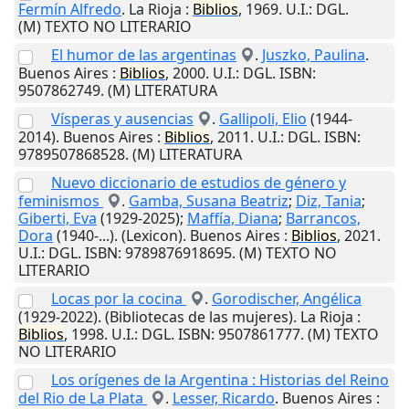
Fermín Alfredo
.
La Rioja
:
Biblios
,
1969
.
U.I.
: DGL.
(M) TEXTO NO LITERARIO
El humor de las argentinas
.
Juszko, Paulina
.
Buenos Aires
:
Biblios
,
2000
.
U.I.
: DGL. ISBN:
9507862749. (M) LITERATURA
Vísperas y ausencias
.
Gallipoli, Elio
(1944-
2014).
Buenos Aires
:
Biblios
,
2011
.
U.I.
: DGL. ISBN:
9789507868528. (M) LITERATURA
Nuevo diccionario de estudios de género y
feminismos
.
Gamba, Susana Beatriz
;
Diz, Tania
;
Giberti, Eva
(1929-2025);
Maffía, Diana
;
Barrancos,
Dora
(1940-...). (Lexicon).
Buenos Aires
:
Biblios
,
2021
.
U.I.
: DGL. ISBN: 9789876918695. (M) TEXTO NO
LITERARIO
Locas por la cocina
.
Gorodischer, Angélica
(1929-2022). (Bibliotecas de las mujeres).
La Rioja
:
Biblios
,
1998
.
U.I.
: DGL. ISBN: 9507861777. (M) TEXTO
NO LITERARIO
Los orígenes de la Argentina : Historias del Reino
del Rio de La Plata
.
Lesser, Ricardo
.
Buenos Aires
: