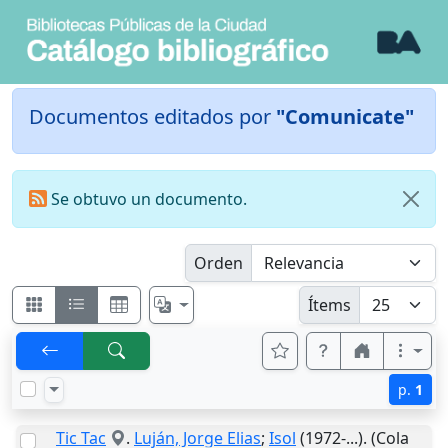
Documentos editados por
"Comunicate"
Se obtuvo un documento.
Orden
Ítems
p.
1
Tic Tac
.
Luján, Jorge Elias
;
Isol
(1972-...). (Cola