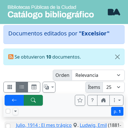
Documentos editados por
"Excelsior"
Se obtuvieron
10
documentos.
Orden
Ítems
p.
1
Julio, 1914 : El mes trágico
.
Ludwig, Emil
(1881-