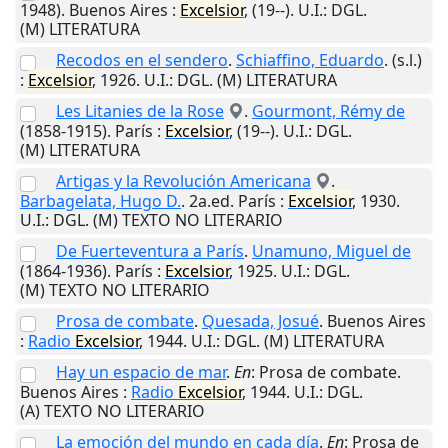
1948).
Buenos Aires
:
Excelsior
,
(19--)
.
U.I.
: DGL.
(M) LITERATURA
Recodos en el sendero
.
Schiaffino, Eduardo
.
(s.l.)
:
Excelsior
,
1926
.
U.I.
: DGL. (M) LITERATURA
Les Litanies de la Rose
.
Gourmont, Rémy de
(1858-1915).
París
:
Excelsior
,
(19--)
.
U.I.
: DGL.
(M) LITERATURA
Artigas y la Revolución Americana
.
Barbagelata, Hugo D.
. 2a.ed.
París
:
Excelsior
,
1930
.
U.I.
: DGL. (M) TEXTO NO LITERARIO
De Fuerteventura a París
.
Unamuno, Miguel de
(1864-1936).
París
:
Excelsior
,
1925
.
U.I.
: DGL.
(M) TEXTO NO LITERARIO
Prosa de combate
.
Quesada, Josué
.
Buenos Aires
:
Radio
Excelsior
,
1944
.
U.I.
: DGL. (M) LITERATURA
Hay un espacio de mar
.
En
: Prosa de combate.
Buenos Aires
:
Radio
Excelsior
,
1944
.
U.I.
: DGL.
(A) TEXTO NO LITERARIO
La emoción del mundo en cada día
.
En
: Prosa de