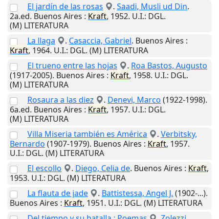
El jardín de las rosas
.
Saadi, Musli ud Din
.
2a.ed.
Buenos Aires
:
Kraft
,
1952
.
U.I.
: DGL.
(M) LITERATURA
La llaga
.
Casaccia, Gabriel
.
Buenos Aires
:
Kraft
,
1964
.
U.I.
: DGL. (M) LITERATURA
El trueno entre las hojas
.
Roa Bastos, Augusto
(1917-2005).
Buenos Aires
:
Kraft
,
1958
.
U.I.
: DGL.
(M) LITERATURA
Rosaura a las diez
.
Denevi, Marco
(1922-1998).
6a.ed.
Buenos Aires
:
Kraft
,
1957
.
U.I.
: DGL.
(M) LITERATURA
Villa Miseria también es América
.
Verbitsky,
Bernardo
(1907-1979).
Buenos Aires
:
Kraft
,
1957
.
U.I.
: DGL. (M) LITERATURA
El escollo
.
Diego, Celia de
.
Buenos Aires
:
Kraft
,
1953
.
U.I.
: DGL. (M) LITERATURA
La flauta de jade
.
Battistessa, Angel J.
(1902-...).
Buenos Aires
:
Kraft
,
1951
.
U.I.
: DGL. (M) LITERATURA
Del tiempo y su batalla : Poemas
.
Zolezzi,