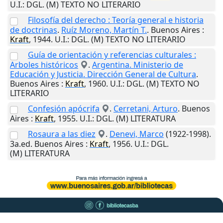
U.I.
: DGL. (M) TEXTO NO LITERARIO
Filosofía del derecho : Teoría general e historia
de doctrinas
.
Ruíz Moreno, Martín T.
.
Buenos Aires
:
Kraft
,
1944
.
U.I.
: DGL. (M) TEXTO NO LITERARIO
Guía de orientación y referencias culturales :
Arboles históricos
.
Argentina. Ministerio de
Educación y Justicia. Dirección General de Cultura
.
Buenos Aires
:
Kraft
,
1960
.
U.I.
: DGL. (M) TEXTO NO
LITERARIO
Confesión apócrifa
.
Cerretani, Arturo
.
Buenos
Aires
:
Kraft
,
1955
.
U.I.
: DGL. (M) LITERATURA
Rosaura a las diez
.
Denevi, Marco
(1922-1998).
3a.ed.
Buenos Aires
:
Kraft
,
1956
.
U.I.
: DGL.
(M) LITERATURA