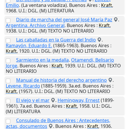
Emilio
. (La ventana voladiza).
Buenos Aires
:
Kraft
,
1968
.
U.I.
: DGL. (M) LITERATURA
Diario de marcha del general José María Paz
.
Argentina. Archivo General
.
Buenos Aires
:
Kraft
,
1938
.
U.I.
: DGL. (M) TEXTO NO LITERARIO
Las caballadas en la Guerra del Indio
.
Ramayón, Eduardo E.
(1865-1963).
Buenos Aires
:
Kraft
,
1920
.
U.I.
: DGL. (M) TEXTO NO LITERARIO
Sarmiento en la medalla
.
Otamendi, Belisario
Jorge
.
Buenos Aires
:
Kraft
,
1939
.
U.I.
: DGL. (M) TEXTO
NO LITERARIO
Manual de historia del derecho argentino
.
Levene, Ricardo
(1885-1959). 3a.ed.
Buenos Aires
:
Kraft
,
(1957)
.
U.I.
: DGL. (M) TEXTO NO LITERARIO
El viejo y el mar
.
Hemingway, Ernest
(1899-
1961). 7a.ed.
Buenos Aires
:
Kraft
,
1958
.
U.I.
: DGL.
(M) LITERATURA
Consulado de Buenos Aires : Antecedentes,
actas, documentos
.
Buenos Aires
:
Kraft
,
1936
.