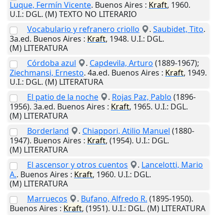
Luque, Fermín Vicente
.
Buenos Aires
:
Kraft
,
1960
.
U.I.
: DGL. (M) TEXTO NO LITERARIO
Vocabulario y refranero criollo
.
Saubidet, Tito
.
3a.ed.
Buenos Aires
:
Kraft
,
1948
.
U.I.
: DGL.
(M) LITERATURA
Córdoba azul
.
Capdevila, Arturo
(1889-1967);
Ziechmansi, Ernesto
. 4a.ed.
Buenos Aires
:
Kraft
,
1949
.
U.I.
: DGL. (M) LITERATURA
El patio de la noche
.
Rojas Paz, Pablo
(1896-
1956). 3a.ed.
Buenos Aires
:
Kraft
,
1965
.
U.I.
: DGL.
(M) LITERATURA
Borderland
.
Chiappori, Atilio Manuel
(1880-
1947).
Buenos Aires
:
Kraft
,
(1954)
.
U.I.
: DGL.
(M) LITERATURA
El ascensor y otros cuentos
.
Lancelotti, Mario
A.
.
Buenos Aires
:
Kraft
,
1960
.
U.I.
: DGL.
(M) LITERATURA
Marruecos
.
Bufano, Alfredo R.
(1895-1950).
Buenos Aires
:
Kraft
,
(1951)
.
U.I.
: DGL. (M) LITERATURA