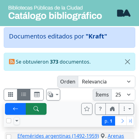
Documentos editados por
"Kraft"
Se obtuvieron
373
documentos.
Orden
Ítems
p.
1
Efemérides argentinas (1492-1959)
.
Arenas