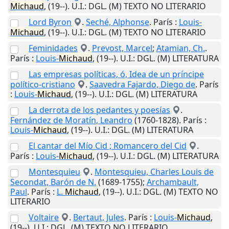
Michaud
,
(19--)
.
U.I.
: DGL. (M) TEXTO NO LITERARIO
Lord Byron
.
Seché, Alphonse
.
París
:
Louis-
Michaud
,
(19--)
.
U.I.
: DGL. (M) TEXTO NO LITERARIO
Feminidades
.
Prevost, Marcel
;
Atamian, Ch.
.
París
:
Louis-
Michaud
,
(19--)
.
U.I.
: DGL. (M) LITERATURA
Las empresas políticas, ó, Idea de un príncipe
político-cristiano
.
Saavedra Fajardo, Diego de
.
París
:
Louis-
Michaud
,
(19--)
.
U.I.
: DGL. (M) LITERATURA
La derrota de los pedantes y poesías
.
Fernández de Moratín, Leandro
(1760-1828).
París
:
Louis-
Michaud
,
(19--)
.
U.I.
: DGL. (M) LITERATURA
El cantar del Mío Cid ; Romancero del Cid
.
París
:
Louis-
Michaud
,
(19--)
.
U.I.
: DGL. (M) LITERATURA
Montesquieu
.
Montesquieu, Charles Louis de
Secondat, Barón de N.
(1689-1755);
Archambault,
Paul
.
París
:
L.
Michaud
,
(19--)
.
U.I.
: DGL. (M) TEXTO NO
LITERARIO
Voltaire
.
Bertaut, Jules
.
París
:
Louis-
Michaud
,
(19--)
.
U.I.
: DGL. (M) TEXTO NO LITERARIO