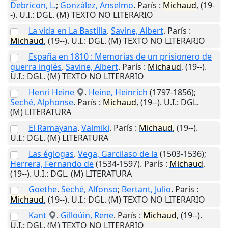
Debricon, L.
;
González, Anselmo
.
París
:
Michaud
,
(19-
-)
.
U.I.
: DGL. (M) TEXTO NO LITERARIO
La vida en La Bastilla
.
Savine, Albert
.
París
:
Michaud
,
(19--)
.
U.I.
: DGL. (M) TEXTO NO LITERARIO
España en 1810 : Memorias de un prisionero de
guerra inglés
.
Savine, Albert
.
París
:
Michaud
,
(19--)
.
U.I.
: DGL. (M) TEXTO NO LITERARIO
Henri Heine
.
Heine, Heinrich
(1797-1856);
Seché, Alphonse
.
París
:
Michaud
,
(19--)
.
U.I.
: DGL.
(M) LITERATURA
El Ramayana
.
Valmiki
.
París
:
Michaud
,
(19--)
.
U.I.
: DGL. (M) LITERATURA
Las églogas
.
Vega, Garcilaso de la
(1503-1536);
Herrera, Fernando de
(1534-1597).
París
:
Michaud
,
(19--)
.
U.I.
: DGL. (M) LITERATURA
Goethe
.
Seché, Alfonso
;
Bertant, Julio
.
París
:
Michaud
,
(19--)
.
U.I.
: DGL. (M) TEXTO NO LITERARIO
Kant
.
Gilloúin, Rene
.
París
:
Michaud
,
(19--)
.
U.I.
: DGL. (M) TEXTO NO LITERARIO