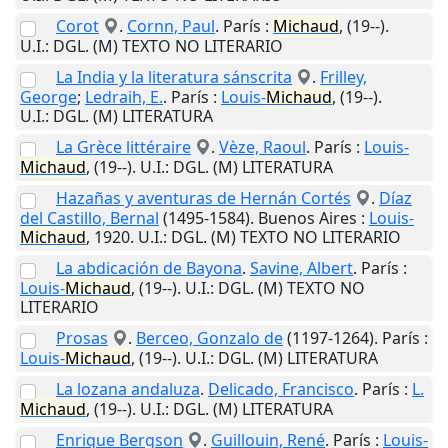
Corot
.
Cornn, Paul
.
París
:
Michaud
,
(19--)
.
U.I.
: DGL. (M) TEXTO NO LITERARIO
La India y la literatura sánscrita
.
Frilley,
George
;
Ledraih, E.
.
París
:
Louis-
Michaud
,
(19--)
.
U.I.
: DGL. (M) LITERATURA
La Grèce littéraire
.
Vèze, Raoul
.
París
:
Louis-
Michaud
,
(19--)
.
U.I.
: DGL. (M) LITERATURA
Hazañas y aventuras de Hernán Cortés
.
Díaz
del Castillo, Bernal
(1495-1584).
Buenos Aires
:
Louis-
Michaud
,
1920
.
U.I.
: DGL. (M) TEXTO NO LITERARIO
La abdicación de Bayona
.
Savine, Albert
.
París
:
Louis-
Michaud
,
(19--)
.
U.I.
: DGL. (M) TEXTO NO
LITERARIO
Prosas
.
Berceo, Gonzalo de
(1197-1264).
París
:
Louis-
Michaud
,
(19--)
.
U.I.
: DGL. (M) LITERATURA
La lozana andaluza
.
Delicado, Francisco
.
París
:
L.
Michaud
,
(19--)
.
U.I.
: DGL. (M) LITERATURA
Enrique Bergson
.
Guillouin, René
.
París
:
Louis-