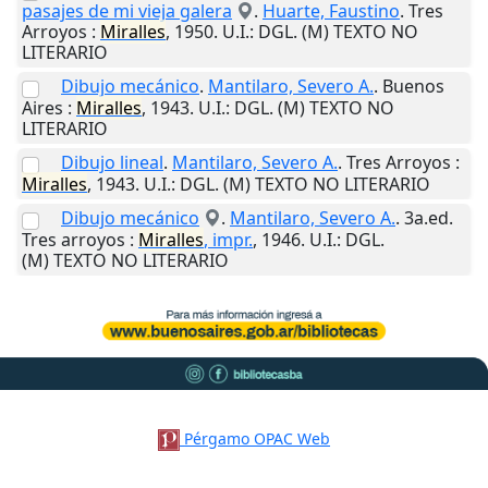
pasajes de mi vieja galera
.
Huarte, Faustino
.
Tres
Arroyos
:
Miralles
,
1950
.
U.I.
: DGL. (M) TEXTO NO
LITERARIO
Dibujo mecánico
.
Mantilaro, Severo A.
.
Buenos
Aires
:
Miralles
,
1943
.
U.I.
: DGL. (M) TEXTO NO
LITERARIO
Dibujo lineal
.
Mantilaro, Severo A.
.
Tres Arroyos
:
Miralles
,
1943
.
U.I.
: DGL. (M) TEXTO NO LITERARIO
Dibujo mecánico
.
Mantilaro, Severo A.
. 3a.ed.
Tres arroyos
:
Miralles
, impr.
,
1946
.
U.I.
: DGL.
(M) TEXTO NO LITERARIO
Pérgamo OPAC Web