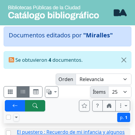
Documentos editados por
"Miralles"
Se obtuvieron
4
documentos.
Orden
Ítems
p.
1
El puestero : Recuerdo de mi infancia y algunos